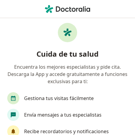
Men
Dolor Abdominal • Hermosillo, Sonora
Filtros
• 1
Seguro
Mapa
Especialistas en Dolor abdominal en
Cuida de tu salud
Hermosillo
Encuentra los mejores especialistas y pide cita.
Descarga la App y accede gratuitamente a funciones
¿Qué especialidad estás buscando?
exclusivas para ti:
Médico general
Gastroenterólogo
Pediat
Gestiona tus visitas fácilmente
Envía mensajes a tus especialistas
Recibe recordatorios y notificaciones