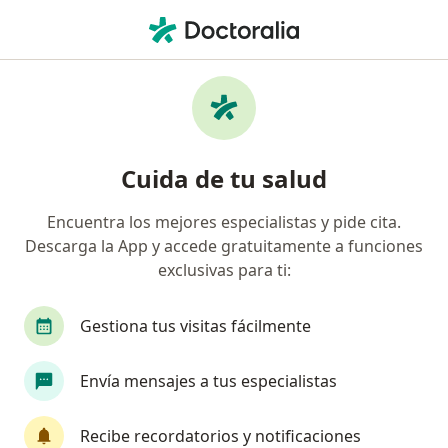
Men
Dislipidemia • Hermosillo, Sonora
Filtros
• 1
Seguro
Mapa
Especialistas en Dislipidemia en Hermosillo
Cuida de tu salud
Encuentra los mejores especialistas y pide cita.
¿Qué especialidad estás buscando?
Descarga la App y accede gratuitamente a funciones
Médico general
Nutricionista
Internista
exclusivas para ti:
Gestiona tus visitas fácilmente
Envía mensajes a tus especialistas
Recibe recordatorios y notificaciones