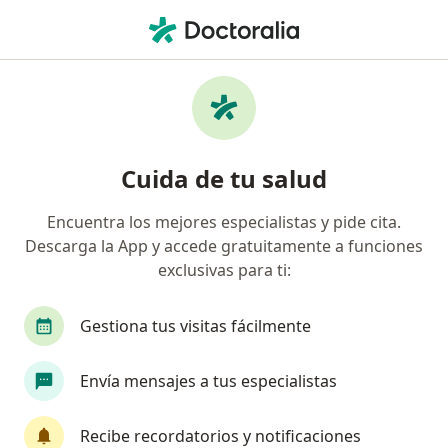
Men
Angustia • Guadalajara, Jalisco
Filtros
• 1
Seguro
Mapa
Especialistas en Angustia en Guadalajara
Cuida de tu salud
Encuentra los mejores especialistas y pide cita.
¿Qué especialidad estás buscando?
Descarga la App y accede gratuitamente a funciones
Psicólogo
Homeópata
Psicoanalista
exclusivas para ti:
Gestiona tus visitas fácilmente
Envía mensajes a tus especialistas
Recibe recordatorios y notificaciones