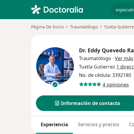
especiali
Página De Inicio
Traumatólogo
Tuxtla Gutierr
Dr.
Eddy Quevedo R
Traumatólogo
·
Ver más
Tuxtla Gutierrez
1 direc
No. de cédula: 3392180
4 opiniones
Información de contacto
Experiencia
Servicios y precios
Co