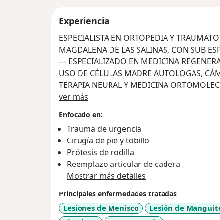
Experiencia
ESPECIALISTA EN ORTOPEDIA Y TRAUMATOLOGIA EGRESADO DEL HOSPITAL
MAGDALENA DE LAS 
--- ESPECIALIZADO EN MEDICINA REGENERATIV
USO DE CÉLULAS MADRE AUTOLOGAS, CÁMA
TERAPIA NEURAL Y MEDICINA ORTOMOLE
Sobre mí
DIRECTOR DEL CENTRO MEDICO REGENER
ver más
Enfocado en:
Trauma de urgencia
Cirugía de pie y tobillo
Prótesis de rodilla
Reemplazo articular de cadera
Mostrar más detalles
Principales enfermedades tratadas
Lesiones de Menisco
Lesión de Manguit