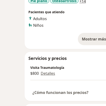
a11y_sr_mo
Pie plano
Osteoartrosis
+14
Pacientes que atiendo
Adultos
Niños
Mostrar más 
so
Servicios y precios
Visita Traumatología
$800
Detalles
¿Cómo funcionan los precios?