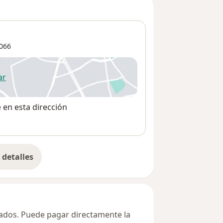
066
ar
 abre en una nueva pestaña
e en esta dirección
detalles
bre la dirección
ivados. Puede pagar directamente la