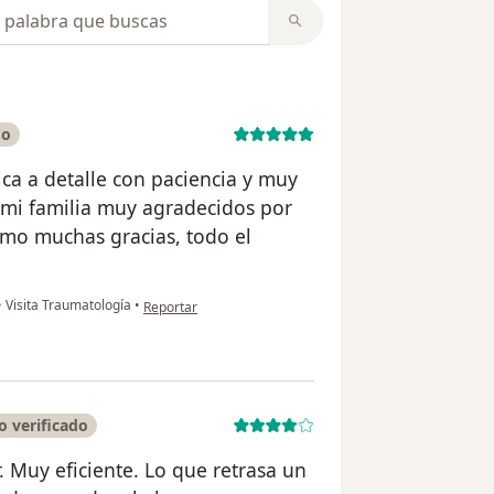
opiniones
do
ica a detalle con paciencia y muy
mi familia muy agradecidos por
mo muchas gracias, todo el
en opinión del usuario Flor cruz
•
Visita Traumatología
•
Reportar
 verificado
. Muy eficiente. Lo que retrasa un