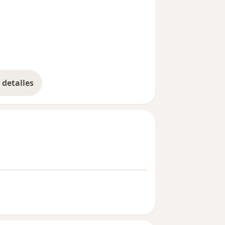
re_diseases
detalles
bre la experiencia