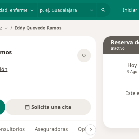
dad, enfermedad o nombre
p. ej. Guadalajara
Iniciar
ez
Eddy Quevedo Ramos
Cambiar de ciudad
Reserva de
Inactivo
amos
sobre las especializaciones
Hoy
ción
9 Ago
Este 
Solicita una cita
nsultorios
Aseguradoras
Opiniones (4)