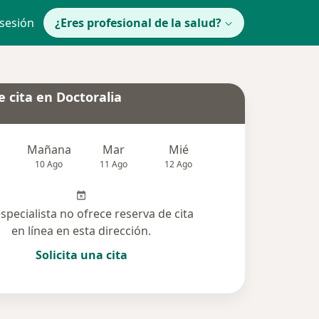
 sesión
¿Eres profesional de la salud?
 cita en Doctoralia
Mañana
Mar
Mié
Jue
Vie
10 Ago
11 Ago
12 Ago
13 Ago
14 Ag
especialista no ofrece reserva de cita
en línea en esta dirección.
Solicita una cita