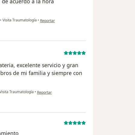
n de acuerdo a la hora
en opinión del usuario Daniel Cano Nigo
•
Visita Traumatología
•
Reportar
teria, excelente servicio y gran
bros de mi familia y siempre con
en opinión del usuario Adrián Maza
Visita Traumatología
•
Reportar
amiento