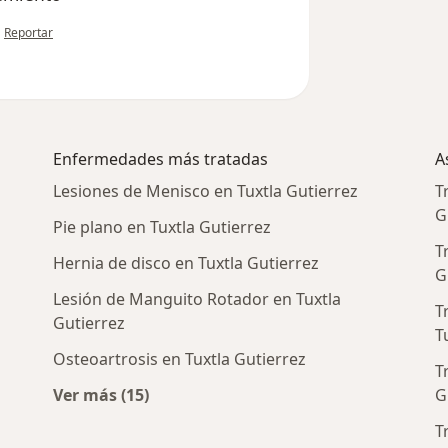
en opinión del usuario paciente anónimo
•
Reportar
Enfermedades más tratadas
A
Lesiones de Menisco en Tuxtla Gutierrez
T
G
Pie plano en Tuxtla Gutierrez
T
Hernia de disco en Tuxtla Gutierrez
G
Lesión de Manguito Rotador en Tuxtla
T
Gutierrez
T
Osteoartrosis en Tuxtla Gutierrez
T
Ver más (15)
G
gos cercanos
Más en esta categoría: Enfermedades más 
T