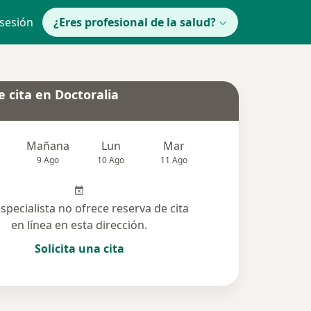
 sesión
¿Eres profesional de la salud?
 cita en Doctoralia
Mañana
Lun
Mar
Mié
Jue
9 Ago
10 Ago
11 Ago
12 Ago
13 Ag
especialista no ofrece reserva de cita
en línea en esta dirección.
Solicita una cita