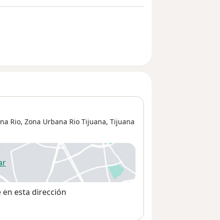
na Rio,
Zona Urbana Rio Tijuana
,
Tijuana
ar
 abre en una nueva pestaña
e en esta dirección