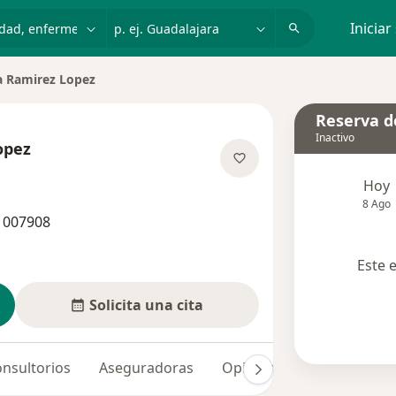
dad, enfermedad o nombre
p. ej. Guadalajara
Iniciar
a Ramirez Lopez
de ciudad
Reserva de
Inactivo
opez
re las especializaciones
Hoy
8 Ago
 1007908
Este 
Solicita una cita
nsultorios
Aseguradoras
Opiniones (20)