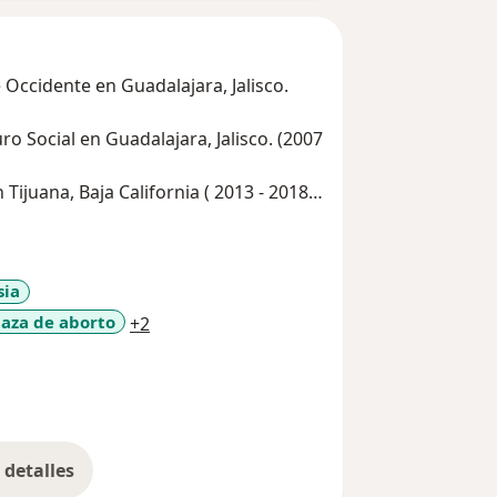
Occidente en Guadalajara, Jalisco.
ara, Jalisco. (2007
Tijuana, Baja California ( 2013 - 2018)
 - 1990)
 de Ginecología y Obstetricia
ia
a11y_sr_more_diseases
aza de aborto
+2
detalles
bre la experiencia