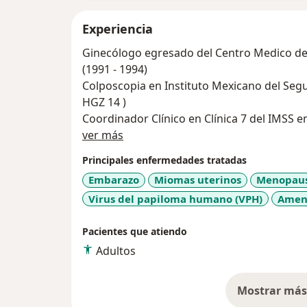
Experiencia
Ginecólogo egresado del Centro Medico de 
(1991 - 1994)
Colposcopia en Instituto Mexicano del Seguro Social en Guadalaj
HGZ 14 )
Coordinador Clínico en Clínica 7 del IMSS en 
Sobre mí
- Posgrado Urgencias Medico Quirúrgicas avalado por la Universidad de
ver más
Guadalajara sede Cruz Roja Mexicana (1988
Principales enfermedades tratadas
- Miembro activo de la Asociación Mexicana
Embarazo
Miomas uterinos
Menopaus
- Solo Practica Privada actualmente.
Virus del papiloma humano (VPH)
Amen
Pacientes que atiendo
Adultos
Mostrar más 
so