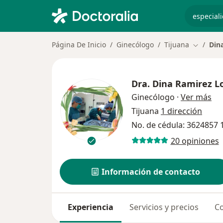
especiali
Página De Inicio
Ginecólogo
Tijuana
Din
Cambiar 
Dra.
Dina Ramirez L
sob
Ginecólogo
·
Ver más
Tijuana
1 dirección
No. de cédula: 3624857
20 opiniones
Información de contacto
Experiencia
Servicios y precios
Co