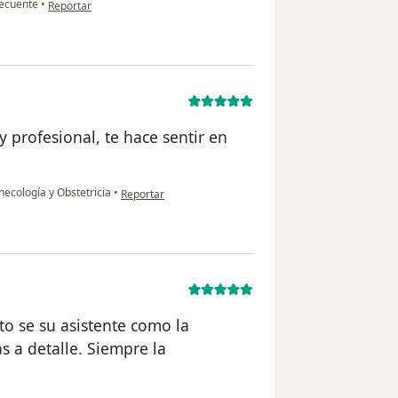
en opinión del usuario Karen Rojas
ecuente
•
Reportar
y profesional, te hace sentir en
en opinión del usuario Luz aurora
necología y Obstetricia
•
Reportar
o se su asistente como la
s a detalle. Siempre la