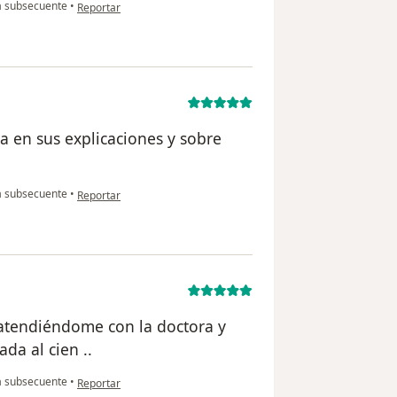
en opinión del usuario Miriam Rosas
a subsecuente
•
Reportar
a en sus explicaciones y sobre
en opinión del usuario Araceli f
a subsecuente
•
Reportar
atendiéndome con la doctora y
a al cien ..
en opinión del usuario Elvira Diaz
a subsecuente
•
Reportar