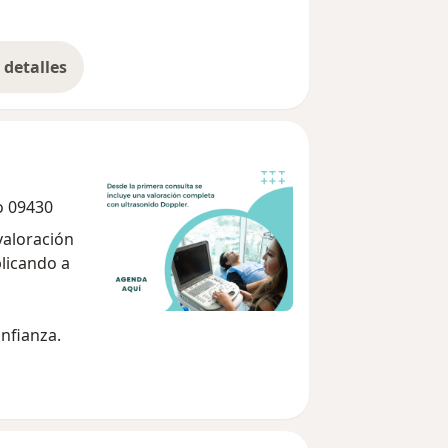
detalles
bre la experiencia
o 09430
valoración
licando a
onfianza.