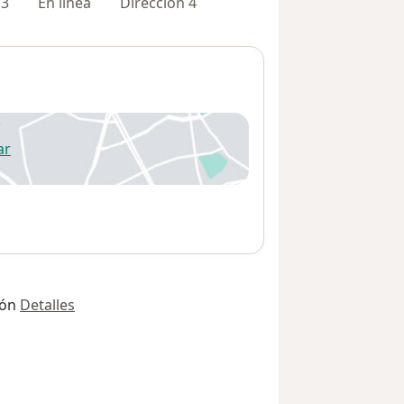
 3
En línea
Dirección 4
ar
 abre en una nueva pestaña
ión
Detalles