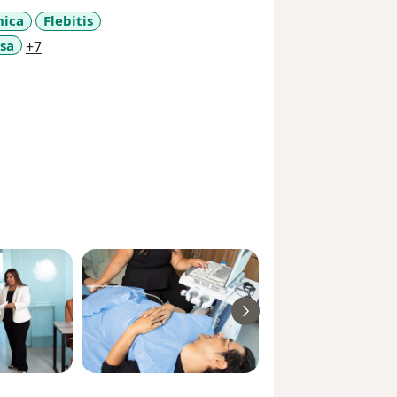
nica
Flebitis
a11y_sr_more_diseases
osa
+7