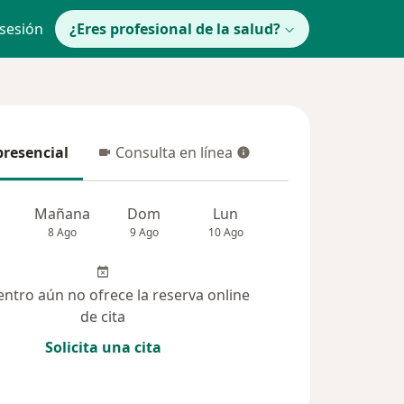
 sesión
¿Eres profesional de la salud?
presencial
Consulta en línea
resencial
Consulta en línea
Mañana
Dom
Lun
Mar
Mié
8 Ago
9 Ago
10 Ago
11 Ago
12 Ag
entro aún no ofrece la reserva online
de cita
Solicita una cita
(582)
Dudas solucionadas (126)