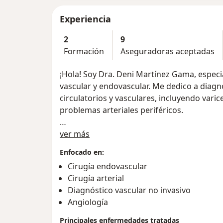
Experiencia
2
9
Formación
Aseguradoras aceptadas
¡Hola! Soy Dra. Deni Martínez Gama, especia
vascular y endovascular. Me dedico a diagn
circulatorios y vasculares, incluyendo vari
problemas arteriales periféricos.
Sobre mí
Siempre brindo una atención personalizada
ver más
explicando detalladamente los diagnóstico
Enfocado en:
amplia experiencia en mi campo, y siemp
Cirugía endovascular
actualizada en los avances médicos para of
Cirugía arterial
confían en mí.
Diagnóstico vascular no invasivo
Angiología
DESDE LA PRIMERA CONSULTA SE REALIZA U
ULTRASONIDO DOPPLER, EXPLICANDO A DETALLE EL TRATAMIENT
Principales enfermedades tratadas