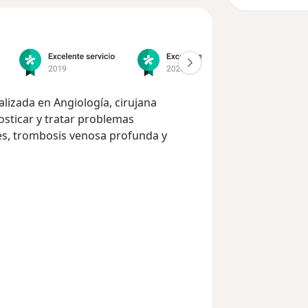
lizada en Angiología, cirujana
osticar y tratar problemas
ces, trombosis venosa profunda y
 y empática a mis pacientes,
s y tratamientos. Cuento con una
re me esfuerzo por mantenerme
recer el mejor cuidado a quienes
NA VALORACIÓN COMPLETA CON
O ADECUADO