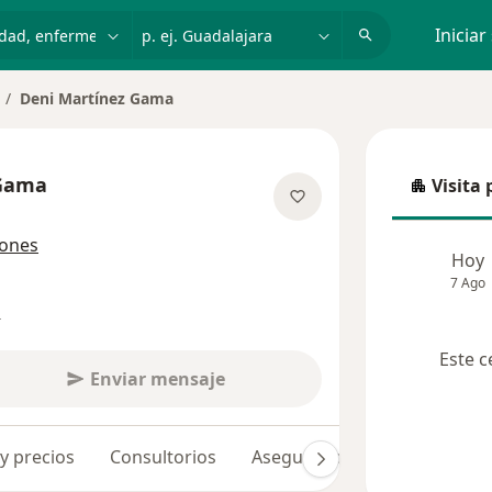
dad, enfermedad o nombre
p. ej. Guadalajara
Iniciar
Deni Martínez Gama
mbiar de ciudad
 Gama
Visita 
Visita p
e las especializaciones
iones
Hoy
7 Ago
s
Este c
Enviar mensaje
 y precios
Consultorios
Aseguradoras
Opiniones 