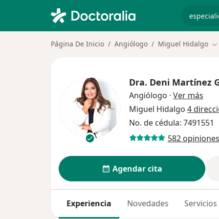
especiali
Página De Inicio
Angiólogo
Miguel Hidalgo
Ca
Dra.
Deni Martínez
sobr
Angiólogo
·
Ver más
Miguel Hidalgo
4 direcc
No. de cédula: 7491551
582 opinione
Agendar cita
Experiencia
Novedades
Servicios