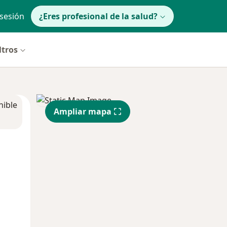
 sesión
¿Eres profesional de la salud?
ltros
nible
Ampliar mapa