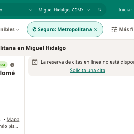
dad, enfermedad o nombre
p. ej. Guadalajara
Iniciar
nibles
Seguro:
Metropolitana
Más fi
itana en Miguel Hidalgo
La reserva de citas en línea no está dispo
nea
Solicita una cita
olomé
dad de México
•
Mapa
Hospital Angeles Mocel, Torre Médica, Segundo piso, Consultorio 210