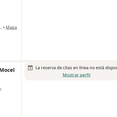
ional 613, Miguel Hidalgo
•
Mapa
La reserva de citas en línea no está dispo
 Mocel
Mostrar perfil
s