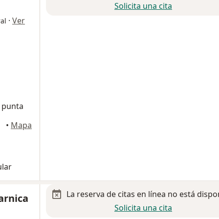
Solicita una cita
·
Ver
al
e punta
éxico
•
Mapa
ular
La reserva de citas en línea no está dispo
arnica
Solicita una cita