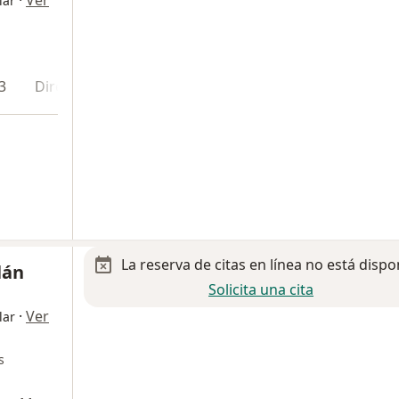
·
Ver
lar
3
Dirección 4
La reserva de citas en línea no está dispo
lán
Solicita una cita
·
Ver
lar
s