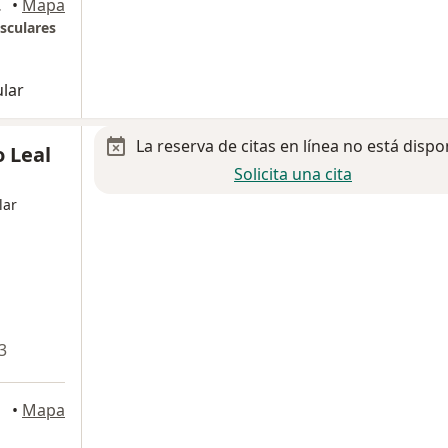
e México
•
Mapa
sculares
ular
La reserva de citas en línea no está dispo
o Leal
Solicita una cita
lar
3
xico
•
Mapa