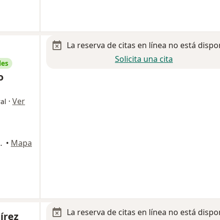
La reserva de citas en línea no está dispo
Solicita una cita
les
o
·
Ver
al
ti 29, Miguel Hidalgo
•
Mapa
La reserva de citas en línea no está dispo
írez