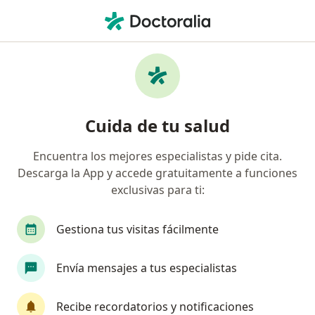
Men
Angiólogo • Torreon, Coahuila
Filtros
Seguro:
Metropolitana
Angiólogos recomendados de
Cuida de tu salud
Metropolitana en Torreon
Encuentra los mejores especialistas y pide cita.
Descarga la App y accede gratuitamente a funciones
exclusivas para ti:
Gestiona tus visitas fácilmente
Envía mensajes a tus especialistas
Pago en línea
Pagos a meses disponibles
Dr. Jesus Herminio Rivera Bañuelos
Recibe recordatorios y notificaciones
·
Ver más
Angiólogo, Cirujano general