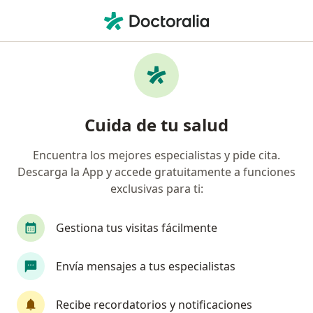
Men
Angiólogo • Torreon, Coahuila
Filtros
Seguro:
MAPFRE
M
Angiólogos recomendados de MAPFRE en
Cuida de tu salud
Torreon
Encuentra los mejores especialistas y pide cita.
Descarga la App y accede gratuitamente a funciones
exclusivas para ti:
Gestiona tus visitas fácilmente
Envía mensajes a tus especialistas
Pago en línea
Pagos a meses disponibles
Dr. Jesus Herminio Rivera Bañuelos
Recibe recordatorios y notificaciones
·
Ver más
Angiólogo, Cirujano general