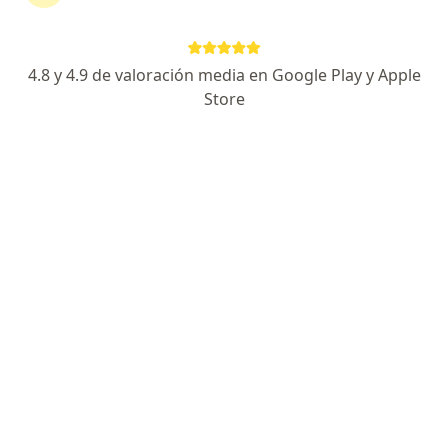
202 opiniones
Certificado por el Consejo Mexicano de Angiología
4.8 y 4.9 de valoración media en Google Play y Apple
Miembro de la Sociedad Mexicana de Angiología
Store
Honestidad, Actualización Constante y Trato
Humano
Hospital Angeles Puebla, Av. Kepler 2143, Puebla
•
Mapa
Hospital Angeles
Acepta MAPFRE
Visita Angiología y Cirugia Vascular
Este especialista no ofrece reserva de cita en línea en esta dirección.
Solicita una cita