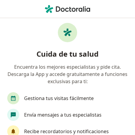
Men
Angiólogo • Puebla, MX
Filtros
Seguro:
MAPFRE
M
Angiólogos recomendados de MAPFRE en
Cuida de tu salud
Puebla
Encuentra los mejores especialistas y pide cita.
Descarga la App y accede gratuitamente a funciones
exclusivas para ti:
Gestiona tus visitas fácilmente
Envía mensajes a tus especialistas
Destacado
Dr. Maxim Flores Titov
Recibe recordatorios y notificaciones
·
Ver más
Angiólogo