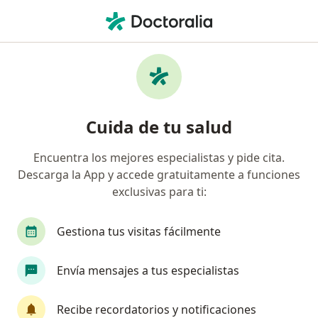
Men
Angiólogo • Puebla, MX
Filtros
Seguro:
Plan Seguro
Angiólogos recomendados de Plan Seguro
Cuida de tu salud
en Puebla
Encuentra los mejores especialistas y pide cita.
Descarga la App y accede gratuitamente a funciones
exclusivas para ti:
Gestiona tus visitas fácilmente
Envía mensajes a tus especialistas
Destacado
Dr. Marcos F. Ruiz Blas
Recibe recordatorios y notificaciones
·
Ver más
Angiólogo, Cirujano vascular