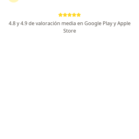
Especialista de confianza
Haciendas Del Valle 7120 (Hospital Cima), Chihuahua
•
Mapa
4.8 y 4.9 de valoración media en Google Play y Apple
Hospital Angeles Chihuahua
Store
Acepta Metropolitana
Primera visita Angiología y Cirugia Vascular
Este especialista no ofrece reserva de cita en línea en esta dirección.
Solicita una cita