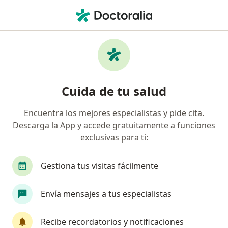
Men
Angiólogo • Chihuahua, Chihuahua
Filtros
Seguro:
Metropolitana
Angiólogos recomendados de
Cuida de tu salud
Metropolitana en Chihuahua
Encuentra los mejores especialistas y pide cita.
Descarga la App y accede gratuitamente a funciones
exclusivas para ti:
Gestiona tus visitas fácilmente
Envía mensajes a tus especialistas
Dr. Joel Alonso Rivero Anchondo
·
Ver más
Angiólogo
Recibe recordatorios y notificaciones
542 opiniones