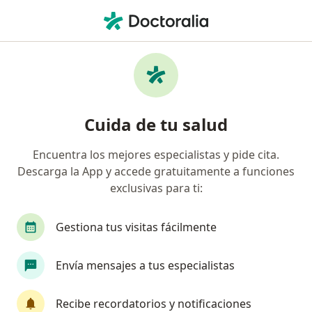
Men
Angiólogo • Chihuahua, Chihuahua
Filtros
Seguro:
Bupa México
Angiólogos recomendados de Bupa México
Cuida de tu salud
en Chihuahua
Encuentra los mejores especialistas y pide cita.
Descarga la App y accede gratuitamente a funciones
exclusivas para ti:
Gestiona tus visitas fácilmente
Envía mensajes a tus especialistas
Dr. Joel Alonso Rivero Anchondo
·
Ver más
Angiólogo
Recibe recordatorios y notificaciones
542 opiniones