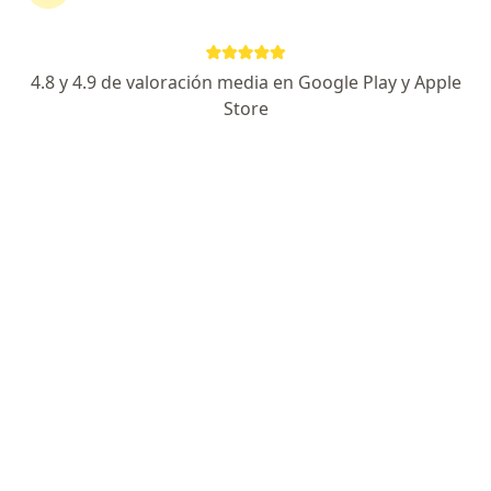
Especialista de confianza
Haciendas Del Valle 7120 (Hospital Cima), Chihuahua
•
Mapa
4.8 y 4.9 de valoración media en Google Play y Apple
Hospital Angeles Chihuahua
Store
Acepta Bupa México
Primera visita Angiología y Cirugia Vascular
Este especialista no ofrece reserva de cita en línea en esta dirección.
Solicita una cita