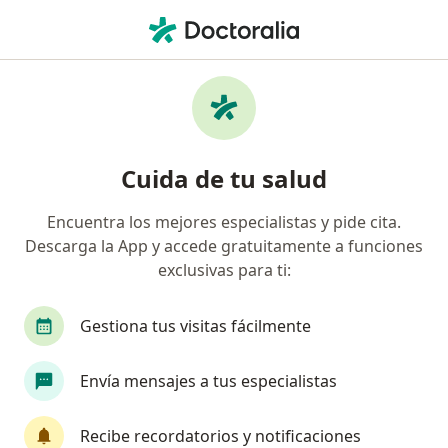
Men
Internista • Chihuahua, Chihuahua
Filtros
Seguro:
Bupa México
Internistas recomendados de Bupa México
Cuida de tu salud
en Chihuahua
Encuentra los mejores especialistas y pide cita.
Descarga la App y accede gratuitamente a funciones
exclusivas para ti:
Gestiona tus visitas fácilmente
Envía mensajes a tus especialistas
Destacado
Dr. Mario Alberto Sotelo Soto
Recibe recordatorios y notificaciones
Internista, Especialista en medicina crítica y terapia