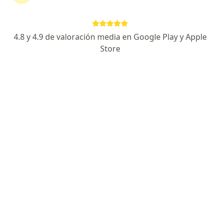
899 opiniones
Experto en Medicina Interna
4.8 y 4.9 de valoración media en Google Play y Apple
Control de diabetes e hipertensión
Store
Atención médica de excelencia
Especialista de confianza
Del Prado Medical Tower 4083, Tijuana
•
Mapa
Del Prado Medical Tower 4083
Acepta Bupa México
Primera visita medicina interna
Este especialista no ofrece reserva de cita en línea en esta dirección.
Solicita una cita