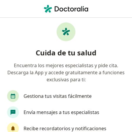
Men
Internista • Tijuana, Baja California
Filtros
Seguro:
Bupa México
Internistas recomendados de Bupa México
Cuida de tu salud
en Tijuana
Encuentra los mejores especialistas y pide cita.
Descarga la App y accede gratuitamente a funciones
exclusivas para ti:
Gestiona tus visitas fácilmente
Envía mensajes a tus especialistas
Destacado
Dr. Antonio Molina Corona
Recibe recordatorios y notificaciones
·
Ver más
Internista