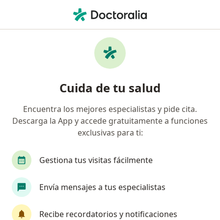
Men
Internista • Tijuana, Baja California
Filtros
Seguro:
AXA Seguros
Internistas recomendados de AXA Seguros
Cuida de tu salud
en Tijuana
Encuentra los mejores especialistas y pide cita.
Descarga la App y accede gratuitamente a funciones
exclusivas para ti:
Gestiona tus visitas fácilmente
Envía mensajes a tus especialistas
Destacado
Dr. Antonio Molina Corona
Recibe recordatorios y notificaciones
·
Ver más
Internista