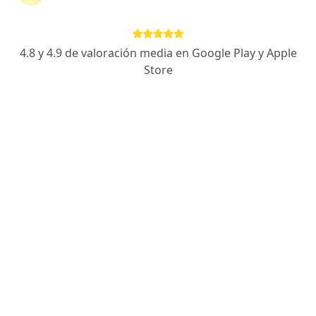
900 opiniones
Experto en Medicina Interna
4.8 y 4.9 de valoración media en Google Play y Apple
Control de diabetes e hipertensión
Store
Atención médica de excelencia
Especialista de confianza
Del Prado Medical Tower 4083, Tijuana
•
Mapa
Del Prado Medical Tower 4083
Acepta AXA Seguros
Primera visita medicina interna
Este especialista no ofrece reserva de cita en línea en esta dirección.
Solicita una cita