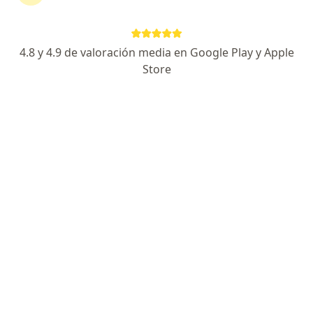
Especialista de confianza
Paseo Del Tecnologico 909, Torreon
•
Mapa
4.8 y 4.9 de valoración media en Google Play y Apple
Hospital Angeles Torreon
Store
Acepta AXA Seguros
Consulta de medicina interna
Este especialista no ofrece reserva de cita en línea en esta dirección.
Solicita una cita