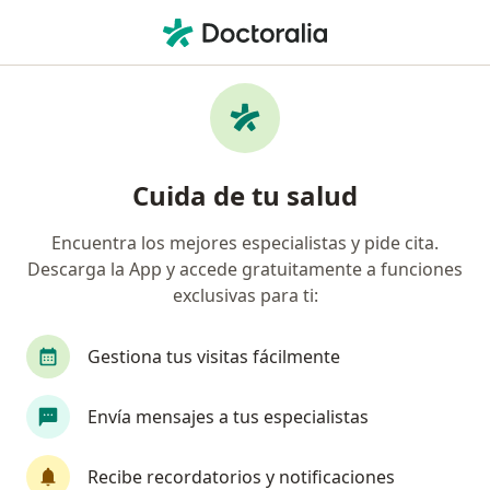
Men
Internista • Torreon, Coahuila
Filtros
Seguro:
AXA Seguros
Internistas recomendados de AXA Seguros
Cuida de tu salud
en Torreon
Encuentra los mejores especialistas y pide cita.
Descarga la App y accede gratuitamente a funciones
exclusivas para ti:
Gestiona tus visitas fácilmente
Envía mensajes a tus especialistas
Dr. Francisco Gallegos Valle
Internista
Recibe recordatorios y notificaciones
299 opiniones