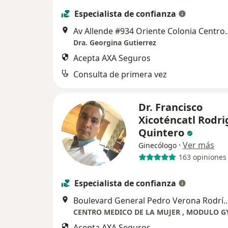
Especialista de confianza
Av Allende #934 Orien
Dra. Georgina Gutierrez
Acepta AXA Seguros
Consulta de primera vez
Dr. Francisco
Xicoténcatl Rodr
Quintero
·
Ver más
Ginecólogo
163 opiniones
Especialista de confianza
Boulevard General Pedro Verona Rodríguez 
Acepta AXA Seguros