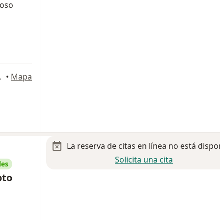
uoso
27000, Torreon
•
Mapa
La reserva de citas en línea no está dispo
Solicita una cita
les
oto