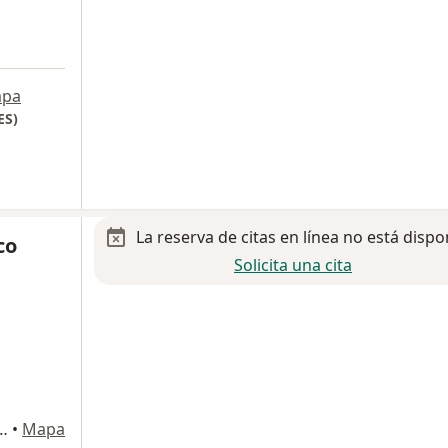
pa
ES)
La reserva de citas en línea no está dispo
co
Solicita una cita
rona Rodríguez Triana 652, Torreon
•
Mapa