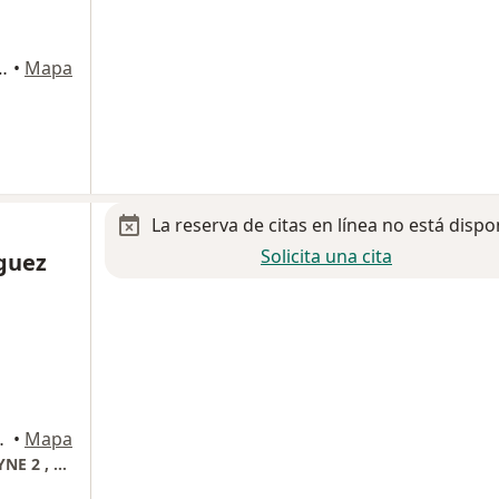
te Colonia Centro, Torreon
•
Mapa
La reserva de citas en línea no está dispo
Solicita una cita
iguez
Triana 652, Torreon
•
Mapa
CENTRO MEDICO DE LA MUJER , MODULO GYNE 2 , CONSULTORIO 207