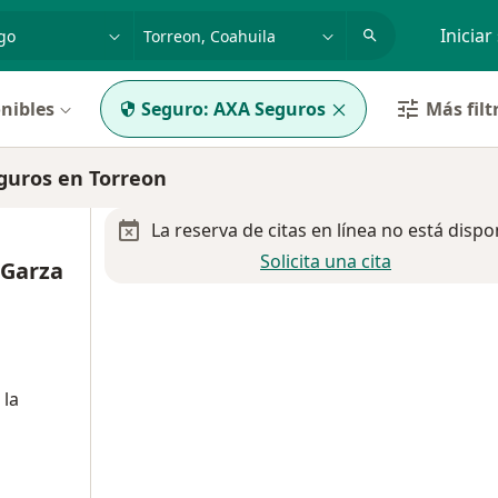
dad, enfermedad o nombre
p. ej. Guadalajara
Iniciar
nibles
Seguro:
AXA Seguros
Más filt
guros en Torreon
La reserva de citas en línea no está dispo
Solicita una cita
 Garza
 la