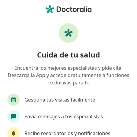
Men
Internista • Torreon, Coahuila
Filtros
Seguro:
Plan Seguro
Internistas recomendados de Plan Seguro
Cuida de tu salud
en Torreon
Encuentra los mejores especialistas y pide cita.
Descarga la App y accede gratuitamente a funciones
exclusivas para ti:
Gestiona tus visitas fácilmente
Envía mensajes a tus especialistas
Dr. Luis Ignacio Gurza Morales
·
Ver más
Internista, Endoscopista, Gastroenterólogo
Recibe recordatorios y notificaciones
4 opiniones