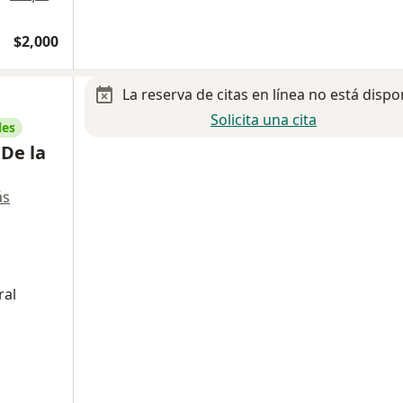
$2,000
La reserva de citas en línea no está dispo
Solicita una cita
les
 De la
ás
ral