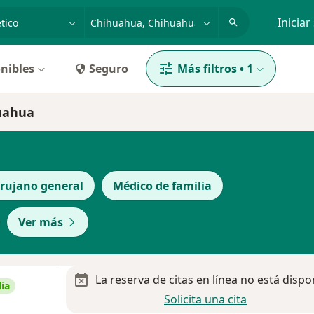
dad, enfermedad o nombre
p. ej. Guadalajara
Iniciar
nibles
Seguro
Más filtros
•
1
huahua
irujano general
Médico de familia
Ver más
La reserva de citas en línea no está dispo
ia
Solicita una cita