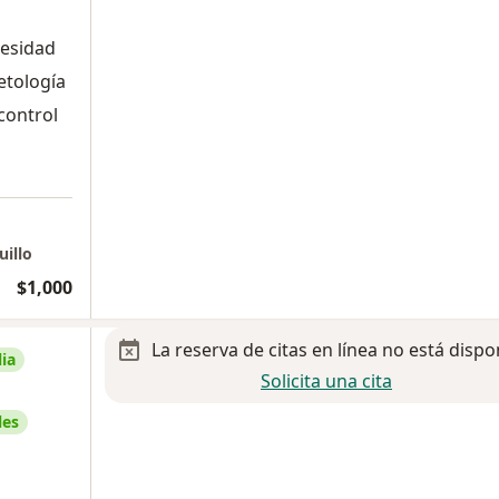
besidad
etología
control
uillo
$1,000
La reserva de citas en línea no está dispo
ia
Solicita una cita
les