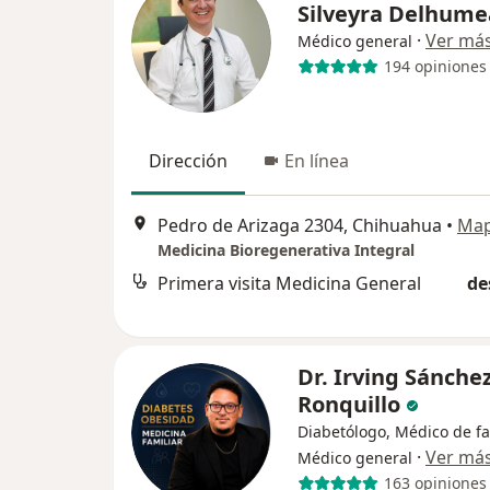
Silveyra Delhum
·
Ver má
Médico general
194 opiniones
Dirección
En línea
Pedro de Arizaga 2304, Chihuahua
•
Ma
Medicina Bioregenerativa Integral
Primera visita Medicina General
de
Dr. Irving Sánche
Ronquillo
Diabetólogo, Médico de fa
·
Ver má
Médico general
163 opiniones