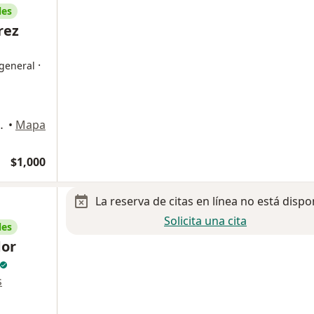
les
rez
·
 general
r 6500, Chihuahua
•
Mapa
$1,000
La reserva de citas en línea no está dispo
Solicita una cita
les
dor
s