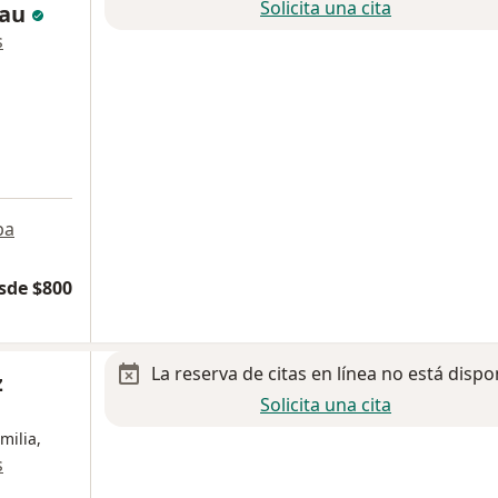
Solicita una cita
eau
s
pa
sde $800
La reserva de citas en línea no está dispo
z
Solicita una cita
milia,
s