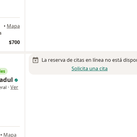
•
Mapa
s
$700
La reserva de citas en línea no está dispo
Solicita una cita
les
Fadul
·
Ver
ral
•
Mapa