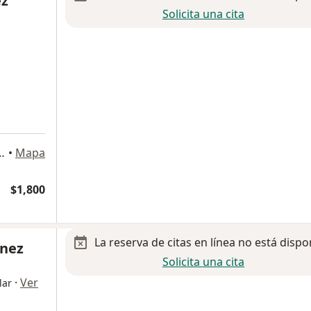
ez
Solicita una cita
 1080, Ciudad de México
•
Mapa
$1,800
La reserva de citas en línea no está dispo
inez
Solicita una cita
·
Ver
lar