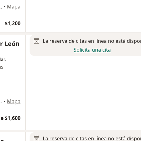
 1080, Ciudad de México
•
Mapa
$1,200
La reserva de citas en línea no está dispo
ar León
Solicita una cita
ar,
ás
 1080, Ciudad de México
•
Mapa
e $1,600
La reserva de citas en línea no está dispo