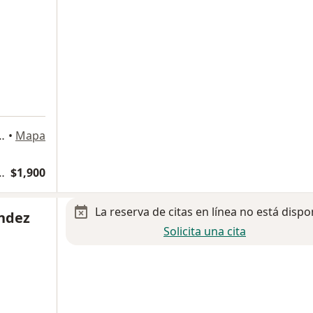
a
 1080, Ciudad de México
•
Mapa
logía y Cirugia Vascular
$1,900
La reserva de citas en línea no está dispo
ández
Solicita una cita