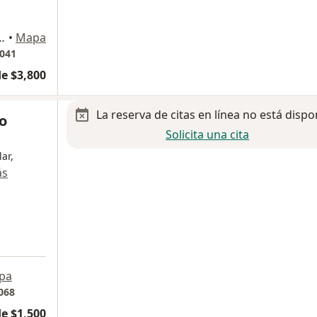
 1080, Ciudad de México
•
Mapa
4041
e $3,800
La reserva de citas en línea no está dispo
o
Solicita una cita
ar,
ás
pa
068
e $1,500