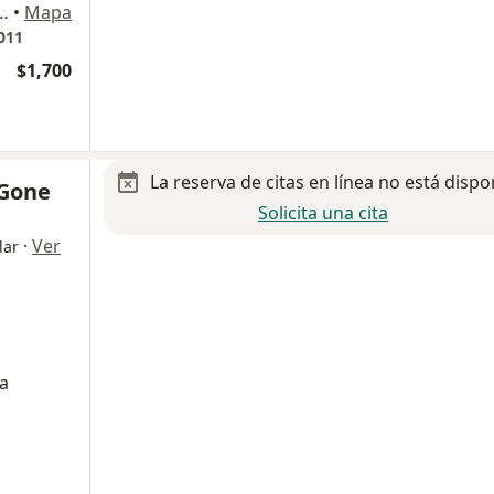
nia Xoco, alcaldía Benito Juárez, Ciudad de México
•
Mapa
011
$1,700
La reserva de citas en línea no está dispo
 Gone
Solicita una cita
·
Ver
lar
ma