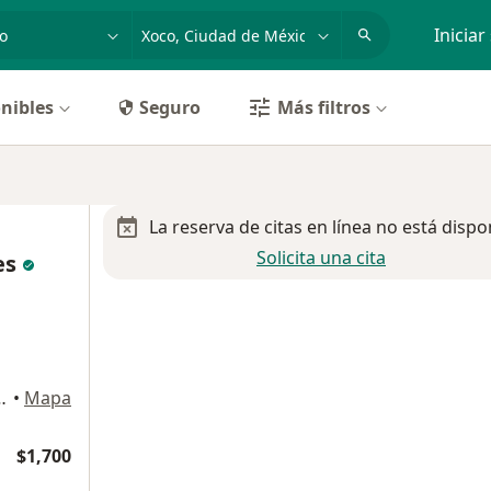
dad, enfermedad o nombre
p. ej. Guadalajara
Iniciar
nibles
Seguro
Más filtros
La reserva de citas en línea no está dispo
Solicita una cita
es
enito Juárez,, Benito Juárez
•
Mapa
$1,700