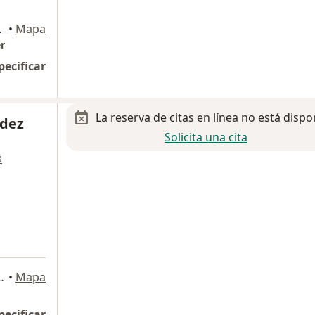
 13, Zapopan
•
Mapa
r
pecificar
La reserva de citas en línea no está dispo
ndez
Solicita una cita
s
a
del Castillo 1504, Guadalajara
•
Mapa
pecificar