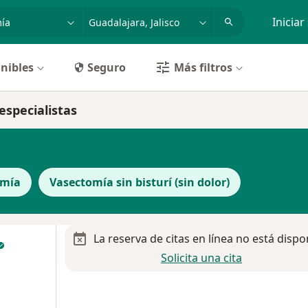
dad, enfermedad o nombre
p. ej. Guadalajara
Iniciar
nibles
Seguro
Más filtros
especialistas
omía
Vasectomía sin bisturí (sin dolor)
La reserva de citas en línea no está dispo
Solicita una cita