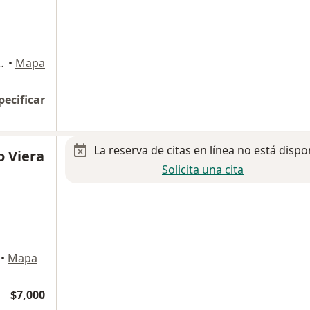
ento Monrraz. Guadalajara, Jalisco., Guadalajara
•
Mapa
pecificar
La reserva de citas en línea no está dispo
o Viera
Solicita una cita
•
Mapa
$7,000