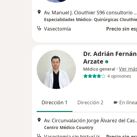
Av. Manuel J. Clouthier 596 consultorio
Especialidades Médico- Quirúrgicas Clouthie
Vasectomía
Precio sin es
Dr. Adrián Ferná
Arzate
·
Ver má
Médico general
4 opiniones
Dirección 1
Dirección 2
En líne
Av. Circunvalación Jorge Álvarez 
Centro Médico Country
Vasectomía sin bisturí (sin dolor)
Precio sin es