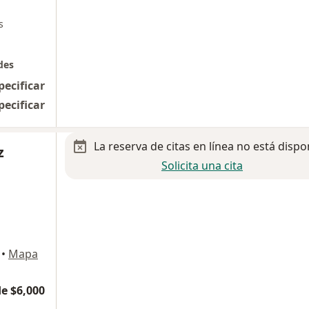
s
des
pecificar
pecificar
La reserva de citas en línea no está dispo
z
Solicita una cita
•
Mapa
e $6,000