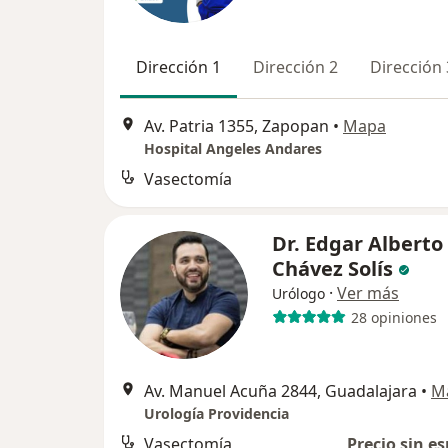
Dirección 1
Dirección 2
Dirección 
Av. Patria 1355, Zapopan
•
Mapa
Hospital Angeles Andares
Vasectomía
Dr. Edgar Alberto
Chávez Solís
·
Ver más
Urólogo
28 opiniones
Av. Manuel Acuña 2844, Guadalajara
•
M
Urología Providencia
Vasectomía
Precio sin es