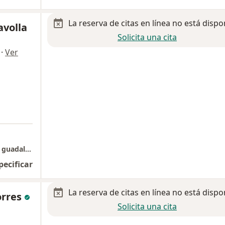
La reserva de citas en línea no está dispo
avolla
Solicita una cita
·
Ver
Consultorio privado " clinica santa maria de guadalupe"
pecificar
La reserva de citas en línea no está dispo
orres
Solicita una cita