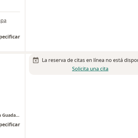
a
pa
pecificar
La reserva de citas en línea no está dispo
Solicita una cita
Consulta en Hospital Ángeles del Carmen en Guadalajara
pecificar