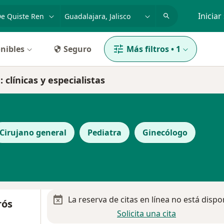
dad, enfermedad o nombre
p. ej. Guadalajara
Iniciar
nibles
Seguro
Más filtros
•
1
 clínicas y especialistas
Cirujano general
Pediatra
Ginecólogo
La reserva de citas en línea no está dispo
rós
Solicita una cita