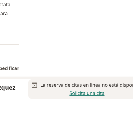
stata
jara
pecificar
La reserva de citas en línea no está dispo
ázquez
Solicita una cita