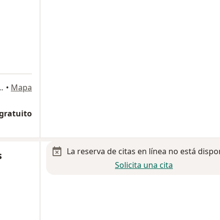
a
 Parra 2419, Guadalajara
•
Mapa
 gratuito
La reserva de citas en línea no está dispo
s
Solicita una cita