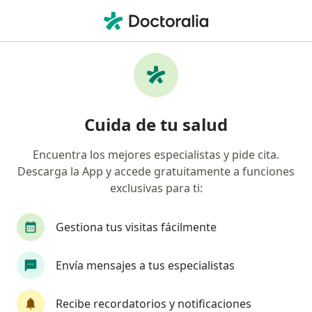
Men
Frenectomía Lingual O Labial • Guadalajara, Jalisco
Filtros
• 1
Seguro
Mapa
Frenectomía lingual o labial en Guadalajara:
Cuida de tu salud
clínicas y especialistas
Encuentra los mejores especialistas y pide cita.
Descarga la App y accede gratuitamente a funciones
¿Qué especialidad estás buscando?
exclusivas para ti:
Dentista - Odontólogo
Otorrinolaringólogo
Gestiona tus visitas fácilmente
Envía mensajes a tus especialistas
Recibe recordatorios y notificaciones