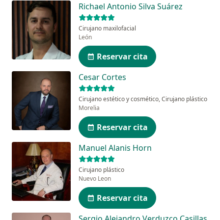
Richael Antonio Silva Suárez
Cirujano maxilofacial
León
Reservar cita
Cesar Cortes
Cirujano estético y cosmético, Cirujano plástico
Morelia
Reservar cita
Manuel Alanis Horn
Cirujano plástico
Nuevo Leon
Reservar cita
Sergio Alejandro Verduzco Casillas