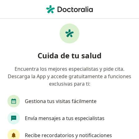
Men
Detección Oportuna Del Cáncer De Próstata • Guadalajara, Jalisco
Filtros
• 1
Seguro
Mapa
Detección oportuna del cáncer de próstata
Cuida de tu salud
en Guadalajara: clínicas y especialistas
Encuentra los mejores especialistas y pide cita.
Descarga la App y accede gratuitamente a funciones
¿Qué especialidad estás buscando?
exclusivas para ti:
Urólogo
Oncólogo médico
Cirujano gener
Gestiona tus visitas fácilmente
Envía mensajes a tus especialistas
Recibe recordatorios y notificaciones