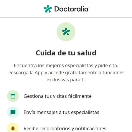
Men
Vasectomía • Guadalajara, Jalisco
Filtros
• 1
Seguro
Mapa
Vasectomía en Guadalajara: clínicas y
Cuida de tu salud
especialistas
Encuentra los mejores especialistas y pide cita.
Descarga la App y accede gratuitamente a funciones
¿Qué tipo de visita quieres reservar?
exclusivas para ti:
Vasectomía
Reversión de vasectomía
Vase
Gestiona tus visitas fácilmente
Envía mensajes a tus especialistas
Recibe recordatorios y notificaciones