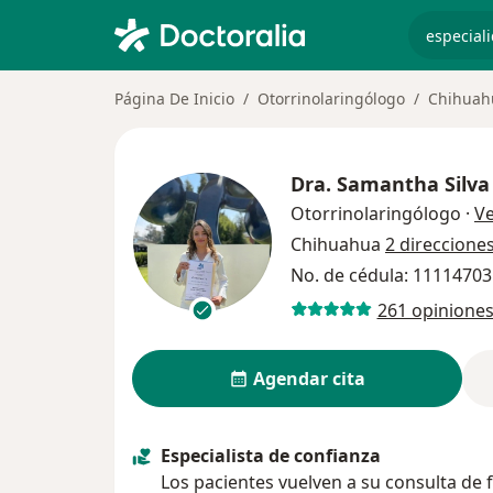
especiali
Página De Inicio
Otorrinolaringólogo
Chihuah
Dra.
Samantha Silva
Otorrinolaringólogo
·
V
Chihuahua
2 direccione
No. de cédula: 1111470
261 opinione
Agendar cita
Especialista de confianza
Los pacientes vuelven a su consulta de