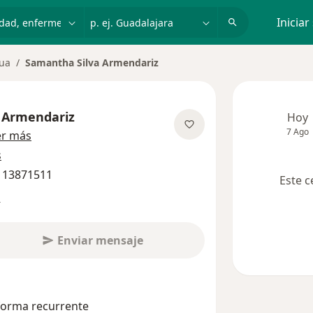
dad, enfermedad o nombre
p. ej. Guadalajara
Iniciar
ua
Samantha Silva Armendariz
 Armendariz
Hoy
7 Ago
sobre las especializaciones
er más
s
3 13871511
Este c
s
Enviar mensaje
 forma recurrente