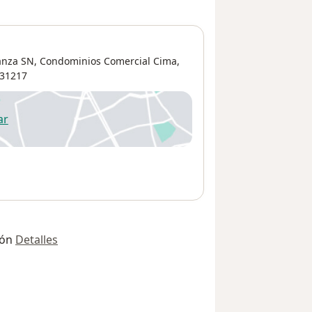
anza SN, Condominios Comercial Cima,
31217
ar
 abre en una nueva pestaña
ión
Detalles