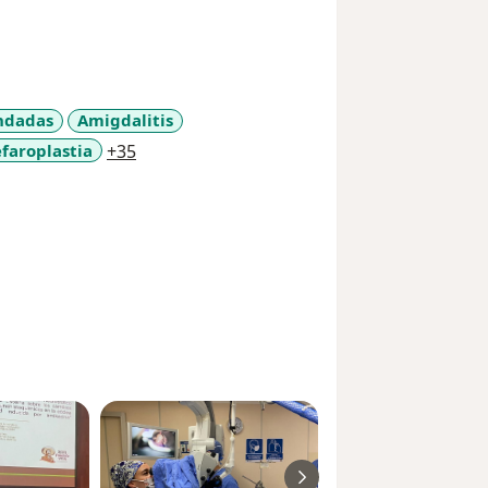
ndadas
Amigdalitis
a11y_sr_more_diseases
efaroplastia
+35