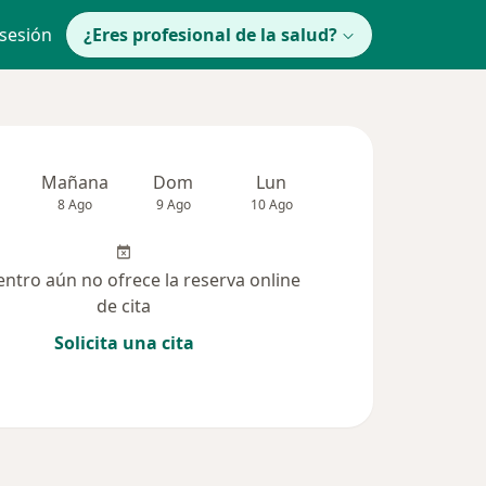
 sesión
¿Eres profesional de la salud?
Mañana
Dom
Lun
Mar
Mié
8 Ago
9 Ago
10 Ago
11 Ago
12 Ag
entro aún no ofrece la reserva online
de cita
Solicita una cita