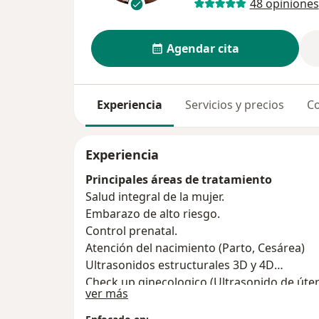
48 opiniones
Agendar cita
Experiencia
Servicios y precios
Co
Experiencia
Principales áreas de tratamiento
Salud integral de la mujer.
Embarazo de alto riesgo.
Control prenatal.
Atención del nacimiento (Parto, Cesárea)
Ultrasonidos estructurales 3D y 4D
Check up ginecologico (Ultrasonido de úte
Sobre mí
ver más
de papnicolaou)