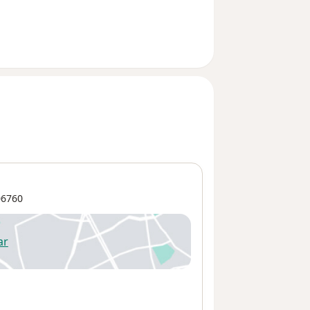
6760
ar
 abre en una nueva pestaña