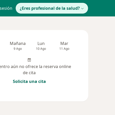
 sesión
¿Eres profesional de la salud?
Mañana
Lun
Mar
Mié
Jue
9 Ago
10 Ago
11 Ago
12 Ago
13 Ag
entro aún no ofrece la reserva online
de cita
Solicita una cita