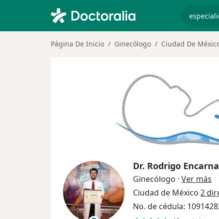
especiali
Página De Inicio
Ginecólogo
Ciudad De Méxic
Dr.
Rodrigo Encarna
so
Ginecólogo
·
Ver más
Ciudad de México
2 di
No. de cédula: 109142