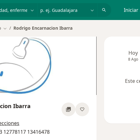
dad, enfermedad o nombre
p. ej. Guadalajara
Iniciar
o
Rodrigo Encarnacion Ibarra
Cambiar de ciudad
Hoy
8 Ago
Este c
cion Ibarra
bre las especializaciones
recciones
83 12778117 13416478