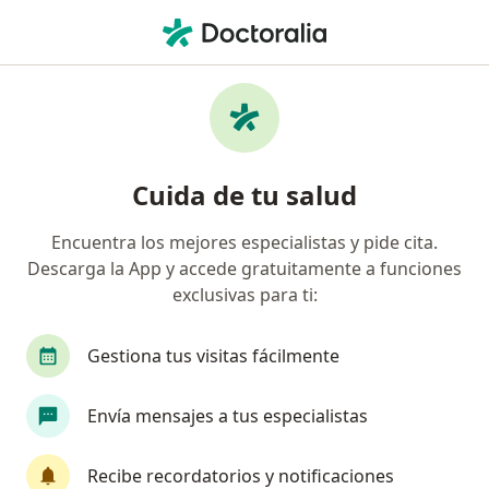
Men
Ginecólogo • Las Américas, Ciudad de México, CDMX
Filtros
Seguro
Mapa
Ginecólogos en Las Américas, Ciudad de
Cuida de tu salud
México
Encuentra los mejores especialistas y pide cita.
Descarga la App y accede gratuitamente a funciones
exclusivas para ti:
Gestiona tus visitas fácilmente
Envía mensajes a tus especialistas
Dr. Miguel Corres Molina
·
Ver más
Ginecólogo, Ginecólogo oncólogo
Recibe recordatorios y notificaciones
801 opiniones