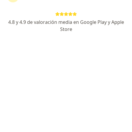
Experto en cirugía minimamente invasiva
Certificado en plataforma DaVinci
4.8 y 4.9 de valoración media en Google Play y Apple
Algo que me distingue es la calidez y trato humano
Store
Especialista de confianza
Dirección
En línea
Sur 136 No. 116, Ciudad de México
•
Mapa
Centro Médico ABC - Campus Observatorio
Consulta de primera vez
$2,200
Este especialista no ofrece reserva de cita en línea en esta dirección.
Solicita una cita