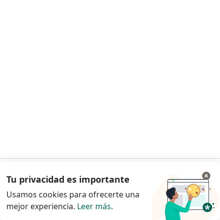
Dra. Erika Georgina Estrada Lara
·
Ver más
Ginecólogo
39 opiniones
Dirección
En línea
Sur 136 116, Álvaro Obregón
•
Mapa
ABC Observatorio Campus Observatorio
Tu privacidad es importante
Ir a la app
Consulta de Reproducción Asistida
desde $1,000
Usamos cookies para ofrecerte una
Este especialista no ofrece reserva de cita en línea en esta dirección.
mejor experiencia.
Leer más
.
Continuar en el navegador