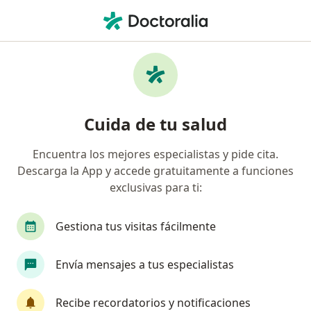
Men
Ginecólogo • El Rosario, Ciudad de México, CDMX
Filtros
Seguro
Mapa
Ginecólogos en El Rosario, Ciudad de México
Cuida de tu salud
Encuentra los mejores especialistas y pide cita.
Descarga la App y accede gratuitamente a funciones
exclusivas para ti:
Gestiona tus visitas fácilmente
Dr. José Mauro Campos Rojas
Envía mensajes a tus especialistas
Ginecólogo
3 opiniones
Recibe recordatorios y notificaciones