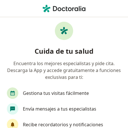
Men
Primera Visita Ginecología Y Obstetricia • Ciudad de México, CDMX
Filtros
• 1
Seguro
Mapa
Primera visita Ginecología y Obstetricia en
Cuida de tu salud
Ciudad de México: clínicas y especialistas
Encuentra los mejores especialistas y pide cita.
Descarga la App y accede gratuitamente a funciones
¿Qué especialidad estás buscando?
exclusivas para ti:
Ginecólogo
Médico general
Cirujano gene
Gestiona tus visitas fácilmente
Envía mensajes a tus especialistas
Recibe recordatorios y notificaciones