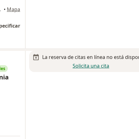
an de Juárez
•
Mapa
pecificar
La reserva de citas en línea no está dispo
Solicita una cita
les
nia