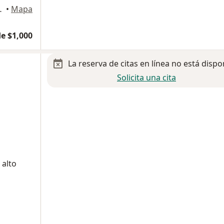
alnepantla de Baz
•
Mapa
e $1,000
La reserva de citas en línea no está dispo
Solicita una cita
 alto