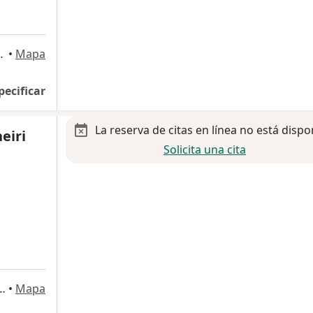
a
 Ciudad de México
•
Mapa
pecificar
La reserva de citas en línea no está dispo
eiri
Solicita una cita
deo 303, Gustavo A Madero
•
Mapa