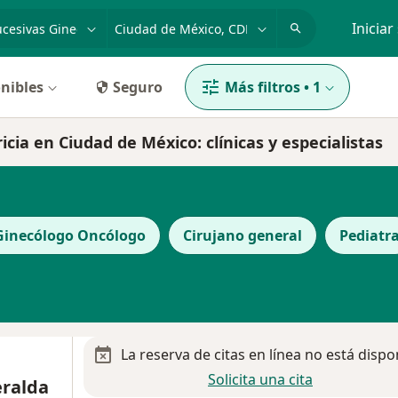
dad, enfermedad o nombre
p. ej. Guadalajara
Iniciar
nibles
Seguro
Más filtros
•
1
icia en Ciudad de México: clínicas y especialistas
Ginecólogo Oncólogo
Cirujano general
Pediatr
La reserva de citas en línea no está dispo
Solicita una cita
ralda