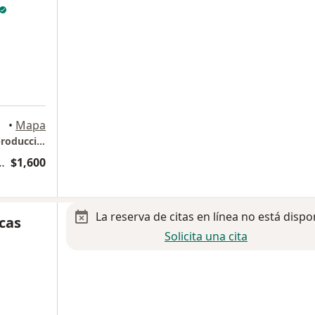
•
Mapa
Ginecología y obstetricia / Biología de la reproducción humana
inecología y Obstetricia
$1,600
La reserva de citas en línea no está dispo
scas
Solicita una cita