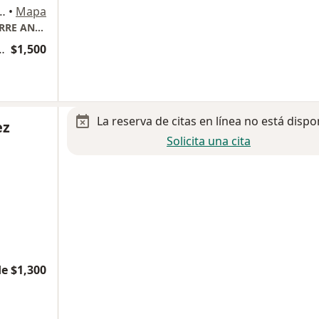
onal Mexicano 613, Ciudad de México
•
Mapa
CONSULTORIO 801. HOSPITAL ESPAÑOL. TORRE ANTONINO FERNANDEZ
inecología y Obstetricia
$1,500
La reserva de citas en línea no está dispo
ez
Solicita una cita
e $1,300