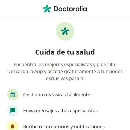
Men
Mapfre • Ciudad de México, CDMX
Filtros
Seguro:
MAPFRE
M
Doctores recomendados de MAPFRE en
Cuida de tu salud
Ciudad de México
Encuentra los mejores especialistas y pide cita.
Descarga la App y accede gratuitamente a funciones
¿Qué especialidad estás buscando?
exclusivas para ti:
Cirujano general
Ortopedista
Traumatól
Gestiona tus visitas fácilmente
Envía mensajes a tus especialistas
Recibe recordatorios y notificaciones