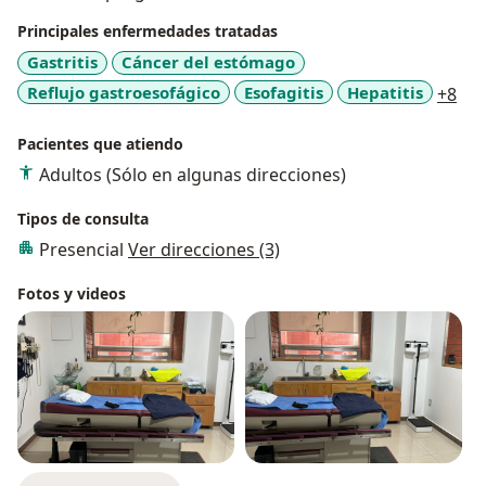
Principales enfermedades tratadas
Gastritis
Cáncer del estómago
a11
Reflujo gastroesofágico
Esofagitis
Hepatitis
+8
Pacientes que atiendo
Adultos (Sólo en algunas direcciones)
Tipos de consulta
Presencial
Ver direcciones (3)
Fotos y videos