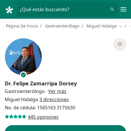
Men
¿Qué estás buscando?
Página De Inicio
Gastroenterólogo
Miguel Hidalgo
Cambi
Dr.
Felipe Zamarripa Dorsey
sobre las especializaciones
Gastroenterólogo
·
Ver más
Miguel Hidalgo
3 direcciones
No. de cédula: 1565163 3175630
445 opiniones