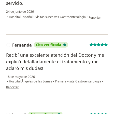
servicio.
24 de junio de 2026
en opinión del us
•
Hospital Español
•
Visitas sucesivas Gastroenterología
•
Reportar
Fernanda
Cita verificada
F
Recibí una excelente atención del Doctor y me
explicó detalladamente el tratamiento y me
aclaró mis dudas!
18 de mayo de 2026
•
Hospital Ángeles de las Lomas
•
Primera visita Gastroenterología
•
en opinión del usuario Fernanda
Reportar