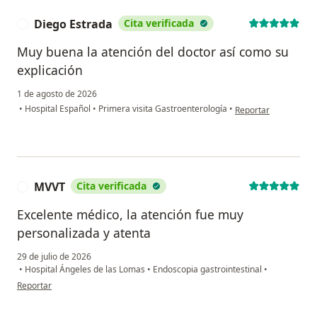
Diego Estrada
Cita verificada
D
Muy buena la atención del doctor así como su
explicación
1 de agosto de 2026
en opinión del usuar
•
Hospital Español
•
Primera visita Gastroenterología
•
Reportar
MVVT
Cita verificada
M
Excelente médico, la atención fue muy
personalizada y atenta
29 de julio de 2026
•
Hospital Ángeles de las Lomas
•
Endoscopia gastrointestinal
•
en opinión del usuario MVVT
Reportar