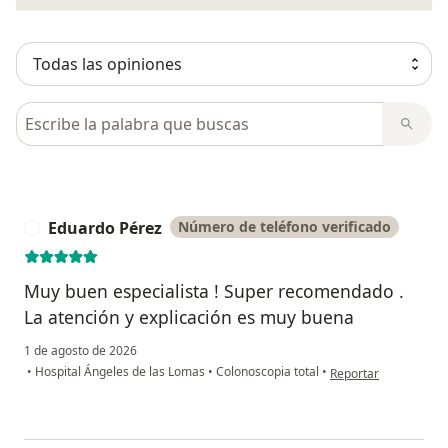
Busca en opiniones
Eduardo Pérez
Número de teléfono verificado
E
Muy buen especialista ! Super recomendado .
La atención y explicación es muy buena
1 de agosto de 2026
en opinión del usuar
•
Hospital Ángeles de las Lomas
•
Colonoscopia total
•
Reportar