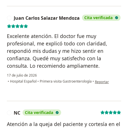
Juan Carlos Salazar Mendoza
Cita verificada
J
Excelente atención. El doctor fue muy
profesional, me explicó todo con claridad,
respondió mis dudas y me hizo sentir en
confianza. Quedé muy satisfecho con la
consulta. Lo recomiendo ampliamente.
17 de julio de 2026
en opinión del usuar
•
Hospital Español
•
Primera visita Gastroenterología
•
Reportar
NC
Cita verificada
N
Atención a la queja del paciente y cortesía en el