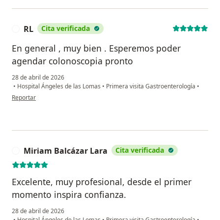
RL
Cita verificada
R
En general , muy bien . Esperemos poder
agendar colonoscopia pronto
28 de abril de 2026
•
Hospital Ángeles de las Lomas
•
Primera visita Gastroenterología
•
en opinión del usuario RL
Reportar
Miriam Balcázar Lara
Cita verificada
M
Excelente, muy profesional, desde el primer
momento inspira confianza.
28 de abril de 2026
•
Hospital Ángeles de las Lomas
•
Primera visita Gastroenterología
•