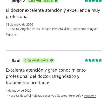
Jorge V
Cita verificada
J
El doctor excelente atención y experiencia muy
profesional
12 de mayo de 2026
•
Hospital Ángeles de las Lomas
•
Primera visita Gastroenterología
•
en opinión del usuario Jorge V
Reportar
Raúl
Cita verificada
R
Excelente atención y gran conocimiento
profesional del doctor. Diagnóstico y
tratamiento acertados.
4 de mayo de 2026
en opinión del usu
•
Hospital Español
•
Visitas sucesivas Gastroenterología
•
Reportar