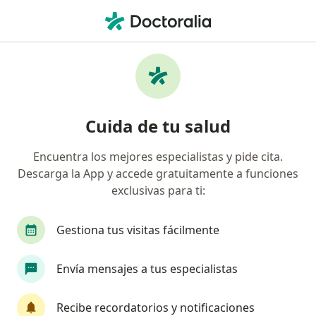
Men
Cáncer Del Estómago • Huixquilucan, México
Filtros
• 1
Seguro
Mapa
Especialistas en Cáncer del estómago en
Cuida de tu salud
Huixquilucan
Encuentra los mejores especialistas y pide cita.
Descarga la App y accede gratuitamente a funciones
¿Qué especialidad estás buscando?
exclusivas para ti:
Cirujano general
Cirujano oncólogo
Oncó
Gestiona tus visitas fácilmente
Envía mensajes a tus especialistas
Recibe recordatorios y notificaciones