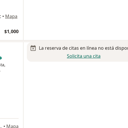
c
•
Mapa
$1,000
La reserva de citas en línea no está dispo
Solicita una cita
ta,
y
a
rrio de Santa Cruz, Metepec
•
Mapa