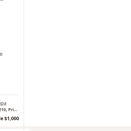
to
apa
Centro Medico Toluca, Torre II, Consultorio 210, Primer piso, Avenida Benito Juarez 341, Col Barrio de san mateo, CP 52140, Metepec
e $1,000