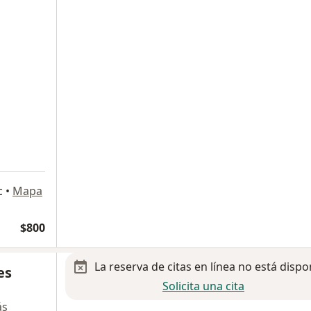
a
c
•
Mapa
$800
La reserva de citas en línea no está dispo
es
Solicita una cita
ás