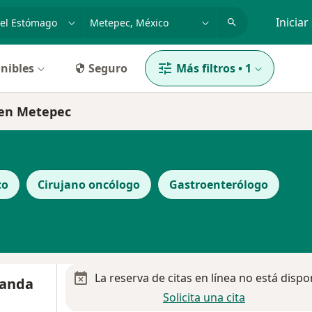
dad, enfermedad o nombre
p. ej. Guadalajara
Iniciar
nibles
Seguro
Más filtros
•
1
 en Metepec
co
Cirujano oncólogo
Gastroenterólogo
La reserva de citas en línea no está dispo
randa
Solicita una cita