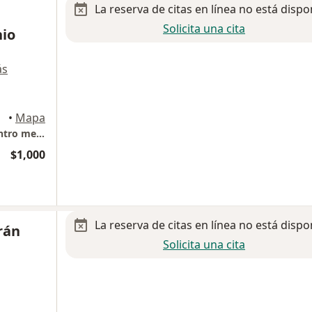
La reserva de citas en línea no está dispo
Solicita una cita
nio
ás
epec
•
Mapa
Consultorio 307 Torre II de especialistas, Centro medico de Toluca
$1,000
La reserva de citas en línea no está dispo
rán
Solicita una cita