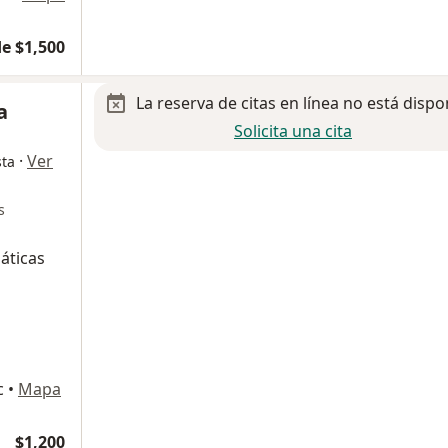
e $1,500
La reserva de citas en línea no está dispo
a
Solicita una cita
·
Ver
sta
s
áticas
c
•
Mapa
$1,200