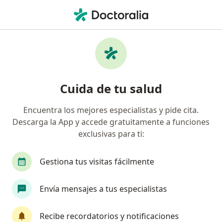
Men
Primera Visita Ginecología Y Obstetricia • Gustavo A Madero, CDMX
Filtros
• 1
Seguro
Mapa
Primera visita Ginecología y Obstetricia en
Cuida de tu salud
Gustavo A Madero: clínicas y especialistas
Encuentra los mejores especialistas y pide cita.
Descarga la App y accede gratuitamente a funciones
¿Qué especialidad estás buscando?
exclusivas para ti:
Ginecólogo
Ginecólogo Oncólogo
Médico 
Gestiona tus visitas fácilmente
Envía mensajes a tus especialistas
Recibe recordatorios y notificaciones