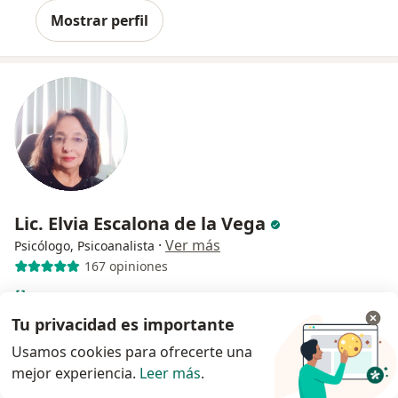
Mostrar perfil
Lic. Elvia Escalona de la Vega
·
Ver más
Psicólogo, Psicoanalista
167 opiniones
Holístico Transpersonal/Hipnosis Terapéutica
Tu privacidad es importante
Diplomado en Terapia Holística Transpersonal
Calidez, comunicación clara y profesionalismo
Usamos cookies para ofrecerte una
mejor experiencia.
Leer más
.
Especialista de confianza