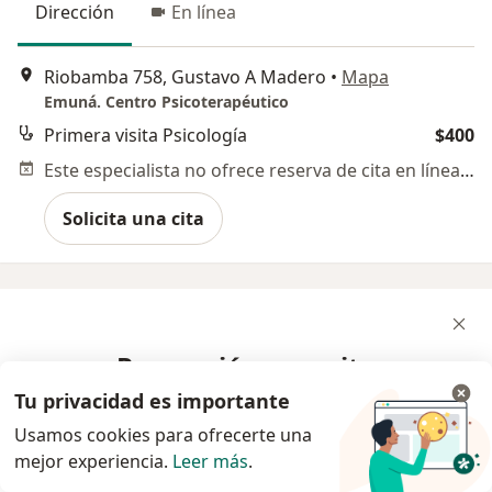
Dirección
En línea
Riobamba 758, Gustavo A Madero
•
Mapa
Emuná. Centro Psicoterapéutico
Primera visita Psicología
$400
Este especialista no ofrece reserva de cita en línea en esta dirección.
Solicita una cita
¿Para quién necesitas
apoyo psicológico?
Tu privacidad es importante
Usamos cookies para ofrecerte una
mejor experiencia.
Leer más
.
Para mí