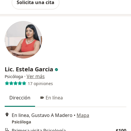
Solicita una cita
Lic. Estela Garcia
·
Ver más
Psicóloga
17 opiniones
Dirección
En línea
En linea, Gustavo A Madero
•
Mapa
Psicóloga
Primera visita Psicología
$100