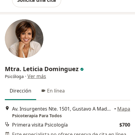
Solicita una cita
Mtra. Leticia Dominguez
·
Ver más
Psicóloga
Dirección
En línea
Av. Insurgentes Nte. 1501, Gustavo A Madero
•
Mapa
Psicoterapia Para Todos
Primera visita Psicología
$700
Este especialista no ofrece reserva de cita en línea en esta dirección.