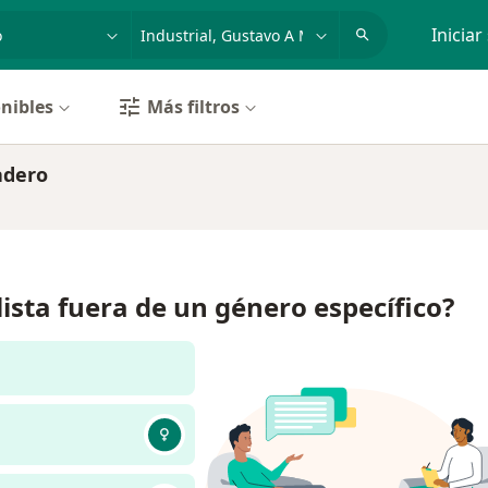
dad, enfermedad o nombre
p. ej. Guadalajara
Iniciar
nibles
Más filtros
adero
lista fuera de un género específico?