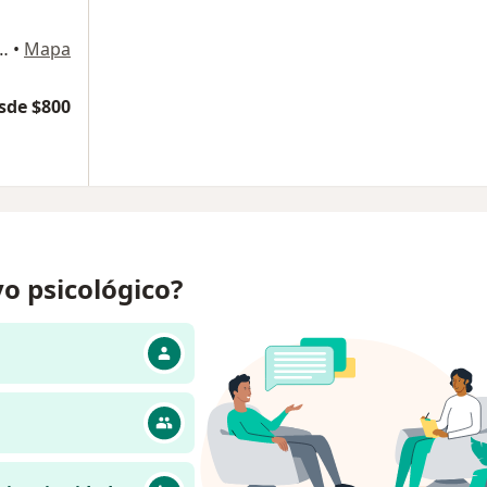
l. Industrial, Gustavo A. Madero, Gustavo A Madero
•
Mapa
sde $800
o psicológico?