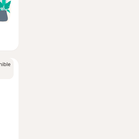
nible