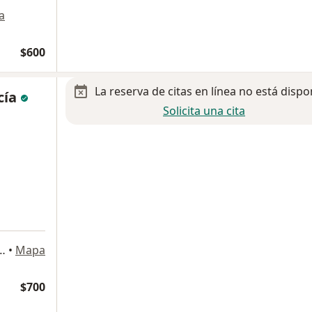
a
$600
La reserva de citas en línea no está dispo
cía
Solicita una cita
sterios 740, Gustavo A Madero
•
Mapa
$700