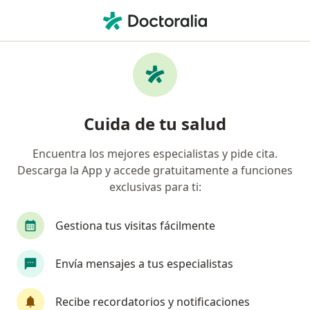
Men
Sangrado Uterino Disfuncional • Ciudad de México, CDMX
Filtros
• 1
Seguro
Mapa
Especialistas en Sangrado uterino
Cuida de tu salud
disfuncional en Ciudad de México
Encuentra los mejores especialistas y pide cita.
Descarga la App y accede gratuitamente a funciones
¿Qué especialidad estás buscando?
exclusivas para ti:
Ginecólogo
Médico general
Ginecólogo O
Gestiona tus visitas fácilmente
Envía mensajes a tus especialistas
Recibe recordatorios y notificaciones