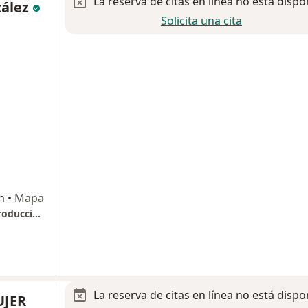
La reserva de citas en línea no está dispo
zález
Solicita una cita
n
•
Mapa
Ginecologia y Obstetricia. Infertilidad y Reproducción Asistida.
La reserva de citas en línea no está dispo
UJER