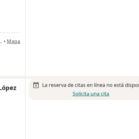
061, Colonia Xoco, Ciudad de México
•
Mapa
La reserva de citas en línea no está dispo
 López
Solicita una cita