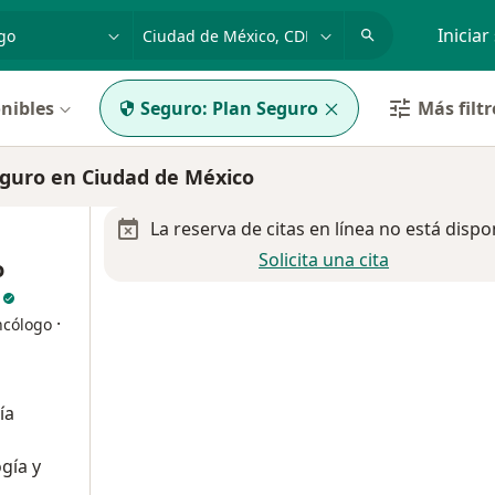
dad, enfermedad o nombre
p. ej. Guadalajara
Iniciar
nibles
Seguro:
Plan Seguro
Más filtr
guro en Ciudad de México
La reserva de citas en línea no está dispo
Solicita una cita
o
z
·
ncólogo
ía
gía y