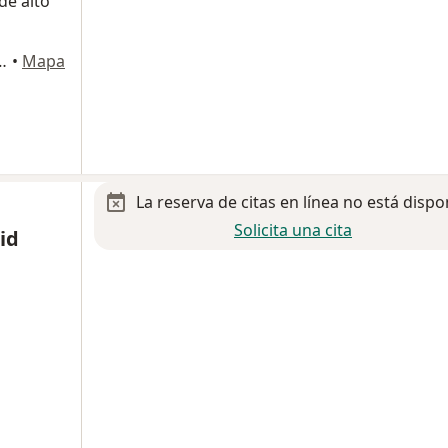
e alto
 1080, Ciudad de México
•
Mapa
La reserva de citas en línea no está dispo
Solicita una cita
id