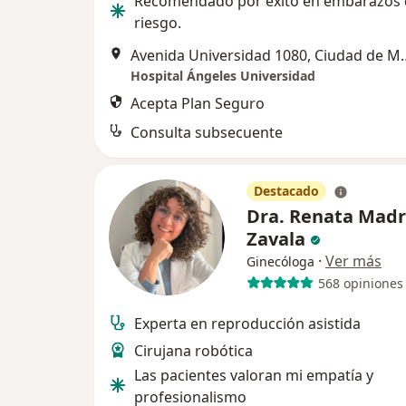
Recomendado por éxito en embarazos d
riesgo.
Avenida Universidad
Hospital Ángeles Universidad
Acepta Plan Seguro
Consulta subsecuente
Destacado
Dra. Renata Madr
Zavala
·
Ver más
Ginecóloga
568 opiniones
Experta en reproducción asistida
Cirujana robótica
Las pacientes valoran mi empatía y
profesionalismo