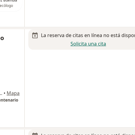
z Buendía
ecólogo
La reserva de citas en línea no está dispo
so
Solicita una cita
A2-2B, Ciudad Jardín Bicentenario, Nezahualcóyotl
•
Mapa
entenario