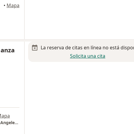
oacán
•
Mapa
La reserva de citas en línea no está dispo
manza
Solicita una cita
Mapa
Consulta ginecología y obstetricia. Hospital Angeles Lomas