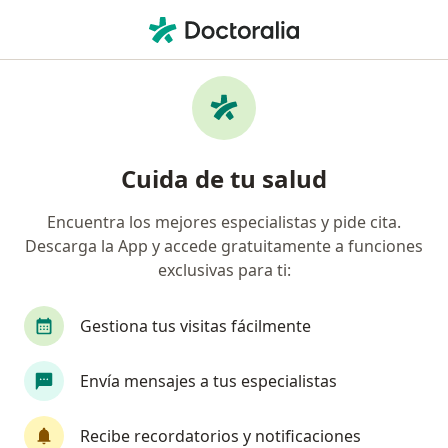
Men
Ginecólogo • León, Guanajuato
Filtros
Seguro:
Plan Seguro
Ginecólogos recomendados de Plan Seguro
Cuida de tu salud
en León
Encuentra los mejores especialistas y pide cita.
Descarga la App y accede gratuitamente a funciones
exclusivas para ti:
Gestiona tus visitas fácilmente
Envía mensajes a tus especialistas
Pago en línea
Pagos a meses disponibles
Dr. Edgar Ruiz Treviño
Recibe recordatorios y notificaciones
·
Ver más
Ginecólogo