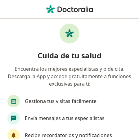
Men
Ginecólogo • Ciudad de México, CDMX
Filtros
Seguro:
MetLife México
Ginecólogos recomendados de MetLife
Cuida de tu salud
México en Ciudad de México
Encuentra los mejores especialistas y pide cita.
Descarga la App y accede gratuitamente a funciones
exclusivas para ti:
Gestiona tus visitas fácilmente
Envía mensajes a tus especialistas
Destacado
Dra. Annette Valerie Gaspard
Recibe recordatorios y notificaciones
·
Ver más
Ginecóloga