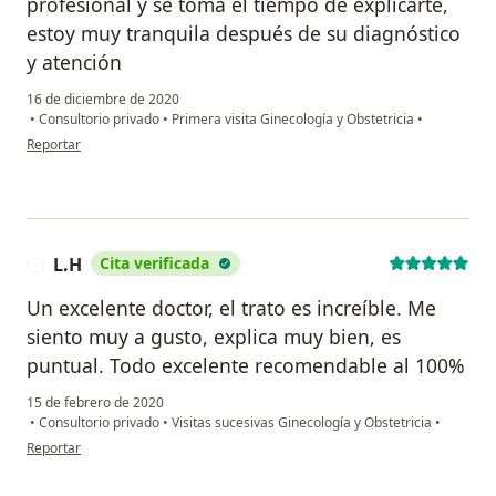
profesional y se toma el tiempo de explicarte,
estoy muy tranquila después de su diagnóstico
y atención
16 de diciembre de 2020
•
Consultorio privado
•
Primera visita Ginecología y Obstetricia
•
en opinión del usuario Karina
Reportar
L.H
Cita verificada
L
Un excelente doctor, el trato es increíble. Me
siento muy a gusto, explica muy bien, es
puntual. Todo excelente recomendable al 100%
15 de febrero de 2020
•
Consultorio privado
•
Visitas sucesivas Ginecología y Obstetricia
•
en opinión del usuario L.H
Reportar