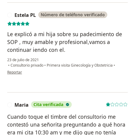
Estela PL
Número de teléfono verificado
E
Le explicó a mi hija sobre su padecimiento de
SOP , muy amable y profesional,vamos a
continuar iendo con el.
23 de julio de 2021
•
Consultorio privado
•
Primera visita Ginecología y Obstetricia
•
en opinión del usuario Estela PL
Reportar
Maria
Cita verificada
M
Cuando toque el timbre del consultorio me
contestó una señorita preguntando a qué hora
era mi cita 10:30 am y me dijo que no tenía