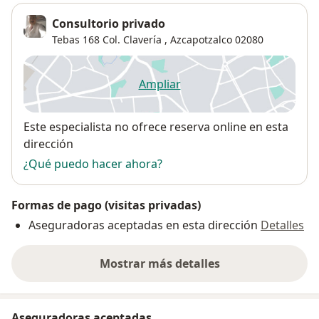
Consultorio privado
Tebas 168 Col. Clavería ,
Azcapotzalco
02080
Ampliar
se abre en una nueva pestañ
Disponibilidad
Este especialista no ofrece reserva online en esta
dirección
¿Qué puedo hacer ahora?
Formas de pago (visitas privadas)
Aseguradoras aceptadas en esta dirección
Detalles
Mostrar más detalles
sobre la dirección
Aseguradoras aceptadas