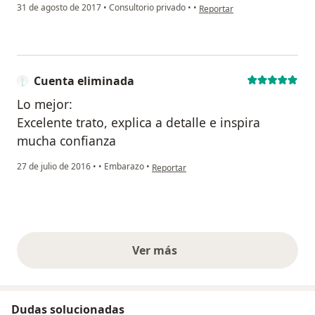
en opinión del usuario Cuent
31 de agosto de 2017
•
Consultorio privado
•
•
Reportar
Cuenta eliminada
Lo mejor:
Excelente trato, explica a detalle e inspira
mucha confianza
en opinión del usuario Cuenta eliminada
27 de julio de 2016
•
•
Embarazo
•
Reportar
Ver más
opiniones anteriores
Dudas solucionadas