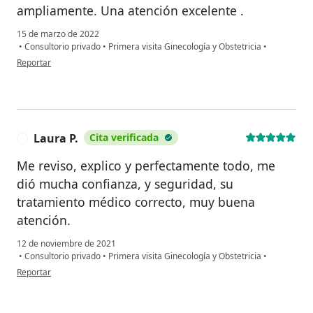
ampliamente. Una atención excelente .
15 de marzo de 2022
•
Consultorio privado
•
Primera visita Ginecología y Obstetricia
•
en opinión del usuario Cynthia Aguirre
Reportar
Laura P.
Cita verificada
L
Me reviso, explico y perfectamente todo, me
dió mucha confianza, y seguridad, su
tratamiento médico correcto, muy buena
atención.
12 de noviembre de 2021
•
Consultorio privado
•
Primera visita Ginecología y Obstetricia
•
en opinión del usuario Laura P.
Reportar