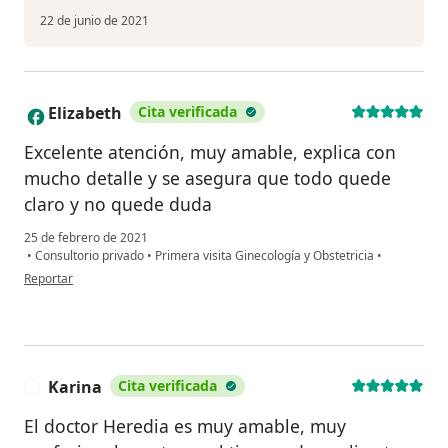
22 de junio de 2021
Elizabeth
Cita verificada
E
Excelente atención, muy amable, explica con
mucho detalle y se asegura que todo quede
claro y no quede duda
25 de febrero de 2021
•
Consultorio privado
•
Primera visita Ginecología y Obstetricia
•
en opinión del usuario Elizabeth
Reportar
Karina
Cita verificada
K
El doctor Heredia es muy amable, muy