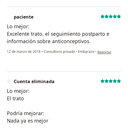
paciente
P
Lo mejor:
Excelente trato, el seguimiento postparto e
información sobre anticonceptivos.
en opinión del usua
12 de marzo de 2018
•
Consultorio privado
•
Embarazo
•
Reportar
Cuenta eliminada
Lo mejor:
El trato
Podría mejorar:
Nada ya es mejor