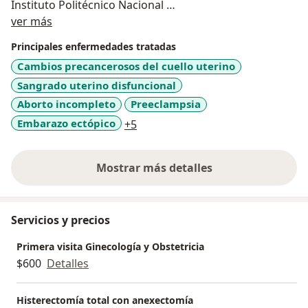
Instituto Politécnico Nacional
Sobre mí
Médico Especialista en Ginecología y Obstetricia en el
ver más
Hospital de la Mujer.
Principales enfermedades tratadas
Medico Especialista en Ginecología y Obstetricia en el
Cambios precancerosos del cuello uterino
Hospital Nicolás M Cedillo del GDF
Sangrado uterino disfuncional
Amplia experiencia en operación cesárea
Atención especializada en el trabajo de parto con
Aborto incompleto
Preeclampsia
trato amable y respetuoso con orientación
a11y_sr_more_diseases
Embarazo ectópico
+5
psicoprofiláctica
Atención de emergencias obstétricas
Mostrar más detalles
Honorarios médicos de una cesárea Cirujano
sobre la experiencia
Ayudante y Anestesiólogo 22 000.00 pesos , más
honorarios del Hospital de su preferencia.
Servicios y precios
Primera visita Ginecología y Obstetricia
$600
Detalles
Histerectomía total con anexectomía