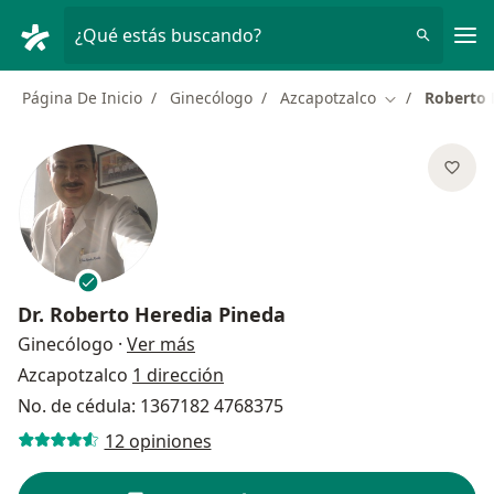
Men
¿Qué estás buscando?
Página De Inicio
Ginecólogo
Azcapotzalco
Roberto 
Cambiar de ci
Dr.
Roberto Heredia Pineda
sobre las especializaciones
Ginecólogo
·
Ver más
Azcapotzalco
1 dirección
No. de cédula: 1367182 4768375
12 opiniones