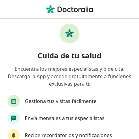
Men
Endometriosis • Azcapotzalco, CDMX
Filtros
• 1
Seguro
Mapa
Especialistas en Endometriosis en
Cuida de tu salud
Azcapotzalco
Encuentra los mejores especialistas y pide cita.
Descarga la App y accede gratuitamente a funciones
¿Qué especialidad estás buscando?
exclusivas para ti:
Ginecólogo
Médico general
Cardiólogo
Gestiona tus visitas fácilmente
Envía mensajes a tus especialistas
Recibe recordatorios y notificaciones