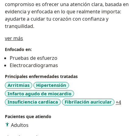
compromiso es ofrecer una atención clara, basada en
evidencia y enfocada en lo que realmente importa:
ayudarte a cuidar tu corazón con confianza y
tranquilidad.
Sobre mí
ver más
Enfocado en:
Pruebas de esfuerzo
Electrocardiogramas
Principales enfermedades tratadas
Arritmias
Hipertensión
Infarto agudo de miocardio
a11y_
Insuficiencia cardíaca
Fibrilación auricular
+4
Pacientes que atiendo
Adultos