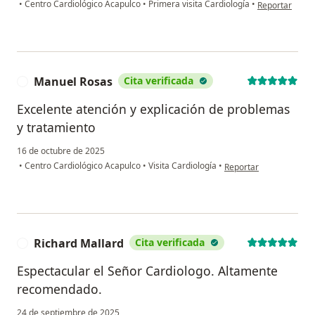
en opinión del
•
Centro Cardiológico Acapulco
•
Primera visita Cardiología
•
Reportar
Manuel Rosas
Cita verificada
M
Excelente atención y explicación de problemas
y tratamiento
16 de octubre de 2025
en opinión del usuario
•
Centro Cardiológico Acapulco
•
Visita Cardiología
•
Reportar
Richard Mallard
Cita verificada
R
Espectacular el Señor Cardiologo. Altamente
recomendado.
24 de septiembre de 2025