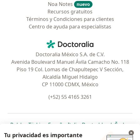
Noa Notes
nuevo
Recursos gratuitos
Términos y Condiciones para clientes
Centro de ayuda para especialistas
Contacto
Doctoralia - Página de inicio
Doctoralia México S.A. de C.V.
Avenida Boulevard Manuel Ávila Camacho No. 118
Piso 19 Col. Lomas de Chapultepec V Sección,
Alcaldía Miguel Hidalgo
CP 11000 CDMX, México
(+52) 55 4165 3261
se abre en una nueva pestaña
se abre en una nueva pestaña
se abre en una nueva pestaña
se abre en una nueva pes
se abre en 
se a
Polska
,
Türkiye
,
España
,
Italia
,
Deutschland
,
Česko
,
se abre en una nueva pestaña
se abre en una nueva pestaña
se abre en una nueva pestaña
se abre en una nueva p
se abre en 
se abr
Portugal
,
México
,
Chile
,
Brasil
,
Argentina
,
Perú
,
Tu privacidad es importante
se abre en una nueva pe
Colombia