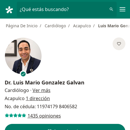
Men
¿Qué estás buscando?
Página De Inicio
Cardiólogo
Acapulco
Luis Mario Gonz
Dr.
Luis Mario Gonzalez Galvan
sobre las especializaciones
Cardiólogo
·
Ver más
Acapulco
1 dirección
No. de cédula: 11974179 8406582
1435 opiniones