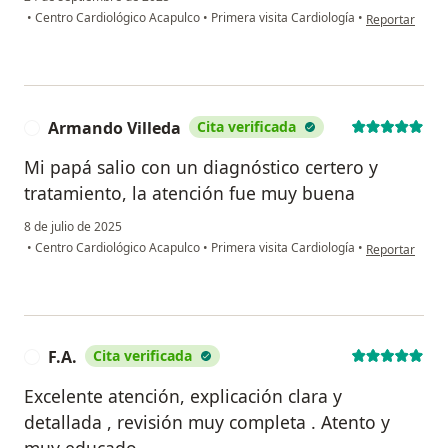
en opinión del
•
Centro Cardiológico Acapulco
•
Primera visita Cardiología
•
Reportar
Armando Villeda
Cita verificada
A
Mi papá salio con un diagnóstico certero y
tratamiento, la atención fue muy buena
8 de julio de 2025
en opinión del
•
Centro Cardiológico Acapulco
•
Primera visita Cardiología
•
Reportar
F.A.
Cita verificada
F
Excelente atención, explicación clara y
detallada , revisión muy completa . Atento y