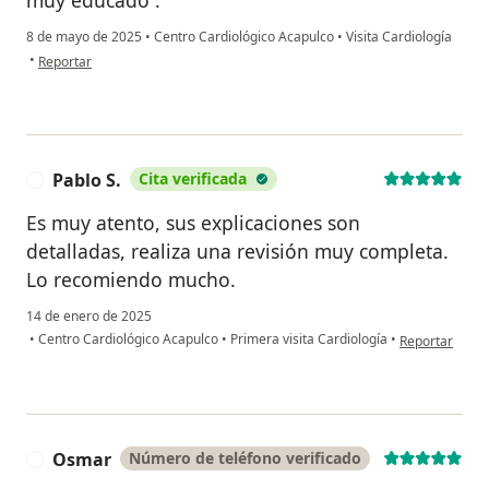
muy educado .
8 de mayo de 2025
•
Centro Cardiológico Acapulco
•
Visita Cardiología
en opinión del usuario F.A.
•
Reportar
Pablo S.
Cita verificada
P
Es muy atento, sus explicaciones son
detalladas, realiza una revisión muy completa.
Lo recomiendo mucho.
14 de enero de 2025
en opinión del 
•
Centro Cardiológico Acapulco
•
Primera visita Cardiología
•
Reportar
Osmar
Número de teléfono verificado
O