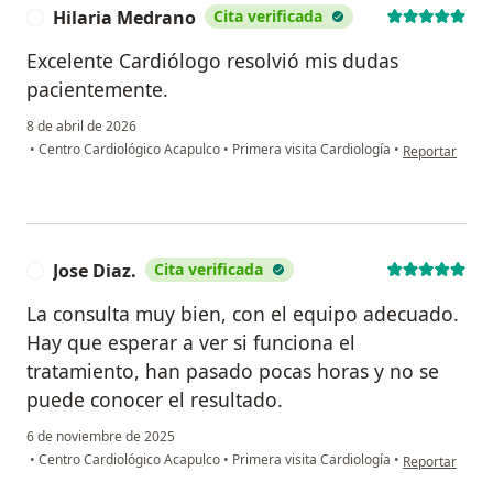
Hilaria Medrano
Cita verificada
H
Excelente Cardiólogo resolvió mis dudas
pacientemente.
8 de abril de 2026
en opinión del
•
Centro Cardiológico Acapulco
•
Primera visita Cardiología
•
Reportar
Jose Diaz.
Cita verificada
J
La consulta muy bien, con el equipo adecuado.
Hay que esperar a ver si funciona el
tratamiento, han pasado pocas horas y no se
puede conocer el resultado.
6 de noviembre de 2025
en opinión del 
•
Centro Cardiológico Acapulco
•
Primera visita Cardiología
•
Reportar