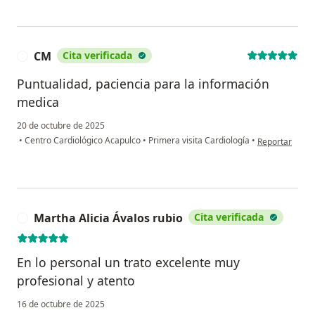
CM
Cita verificada
C
Puntualidad, paciencia para la información
medica
20 de octubre de 2025
en opinión del
•
Centro Cardiológico Acapulco
•
Primera visita Cardiología
•
Reportar
Martha Alicia Ávalos rubio
Cita verificada
M
En lo personal un trato excelente muy
profesional y atento
16 de octubre de 2025