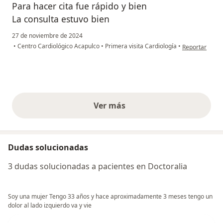
Para hacer cita fue rápido y bien
La consulta estuvo bien
27 de noviembre de 2024
en opinión del
•
Centro Cardiológico Acapulco
•
Primera visita Cardiología
•
Reportar
Ver más
opiniones anteriores
Dudas solucionadas
3 dudas solucionadas a pacientes en Doctoralia
Soy una mujer Tengo 33 años y hace aproximadamente 3 meses tengo un
dolor al lado izquierdo va y vie