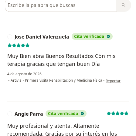
Busca en opiniones
Jose Daniel Valenzuela
Cita verificada
J
Muy Bien abra Buenos Resultados Cón mis
terapia gracias que tengan buen Día
4 de agosto de 2026
en opinión del usu
•
Artivia
•
Primera visita Rehabilitación y Medicina Física
•
Reportar
Angie Parra
Cita verificada
A
Muy profesional y atenta. Altamente
recomendada. Gracias por su interés en los