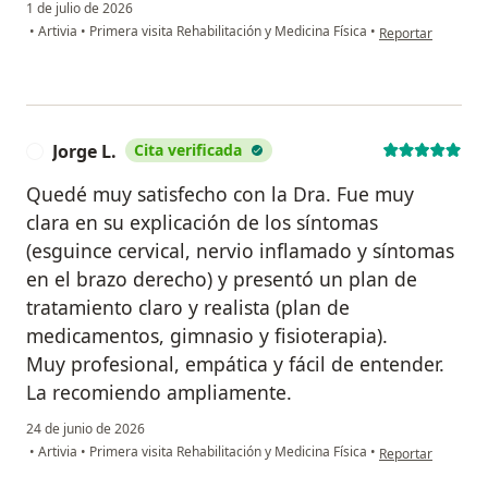
1 de julio de 2026
en opinión del usu
•
Artivia
•
Primera visita Rehabilitación y Medicina Física
•
Reportar
Jorge L.
Cita verificada
J
Quedé muy satisfecho con la Dra. Fue muy
clara en su explicación de los síntomas
(esguince cervical, nervio inflamado y síntomas
en el brazo derecho) y presentó un plan de
tratamiento claro y realista (plan de
medicamentos, gimnasio y fisioterapia).
Muy profesional, empática y fácil de entender.
La recomiendo ampliamente.
24 de junio de 2026
en opinión del usu
•
Artivia
•
Primera visita Rehabilitación y Medicina Física
•
Reportar