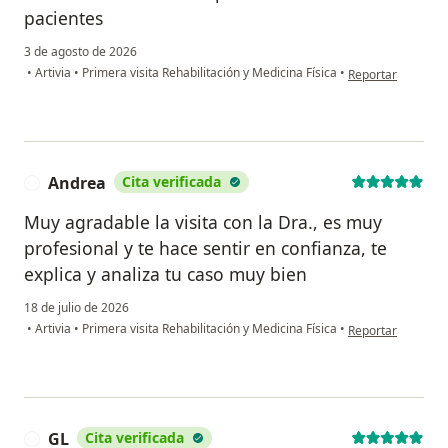
pacientes
3 de agosto de 2026
en opinión del us
•
Artivia
•
Primera visita Rehabilitación y Medicina Física
•
Reportar
Andrea
Cita verificada
A
Muy agradable la visita con la Dra., es muy
profesional y te hace sentir en confianza, te
explica y analiza tu caso muy bien
18 de julio de 2026
en opinión del us
•
Artivia
•
Primera visita Rehabilitación y Medicina Física
•
Reportar
GL
Cita verificada
G