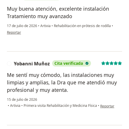
Muy buena atención, excelente instalación
Tratamiento muy avanzado
17 de julio de 2026
•
Artivia
•
Rehabilitación en prótesis de rodilla
•
en opinión del usuario GL
Reportar
Yobanni Muñoz
Cita verificada
Y
Me sentí muy cómodo, las instalaciones muy
limpias y amplias, la Dra que me atendió muy
profesional y muy atenta.
15 de julio de 2026
en opinión del us
•
Artivia
•
Primera visita Rehabilitación y Medicina Física
•
Reportar