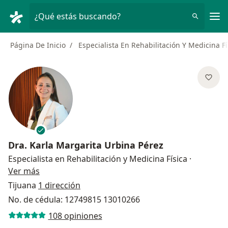
Men
¿Qué estás buscando?
Página De Inicio
Especialista En Rehabilitación Y Medicina Fí
Dra.
Karla Margarita Urbina Pérez
Especialista en Rehabilitación y Medicina Física
·
sobre las especializaciones
Ver más
Tijuana
1 dirección
No. de cédula: 12749815 13010266
108 opiniones