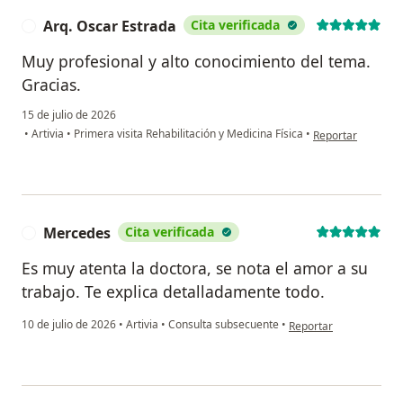
Arq. Oscar Estrada
Cita verificada
A
Muy profesional y alto conocimiento del tema.
Gracias.
15 de julio de 2026
en opinión del us
•
Artivia
•
Primera visita Rehabilitación y Medicina Física
•
Reportar
Mercedes
Cita verificada
M
Es muy atenta la doctora, se nota el amor a su
trabajo. Te explica detalladamente todo.
en opinión del usuari
10 de julio de 2026
•
Artivia
•
Consulta subsecuente
•
Reportar