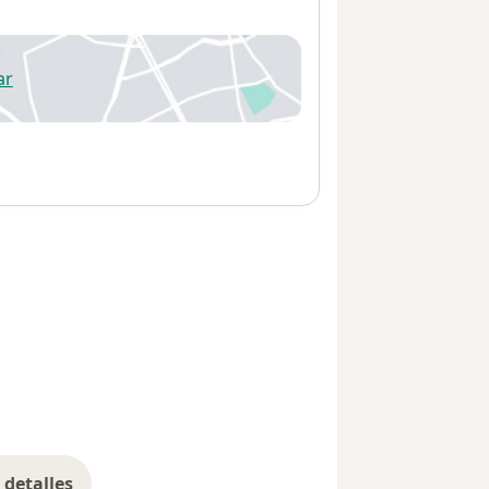
ar
 abre en una nueva pestaña
detalles