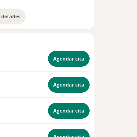
durante la con...
detalles
bre la experiencia
Agendar cita
Agendar cita
Agendar cita
Agendar cita