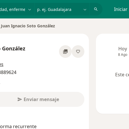
dad, enfermedad o nombre
p. ej. Guadalajara
Iniciar
Juan Ignacio Soto González
iar de ciudad
o González
Hoy
8 Ago
re las especializaciones
es
 3889624
Este c
s
Enviar mensaje
 forma recurrente