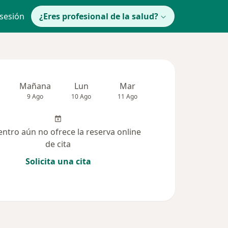
 sesión
¿Eres profesional de la salud?
Mañana
Lun
Mar
Mié
Jue
9 Ago
10 Ago
11 Ago
12 Ago
13 Ag
entro aún no ofrece la reserva online
de cita
Solicita una cita