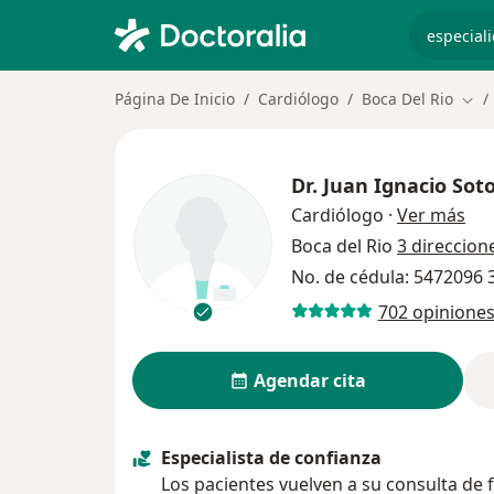
especiali
Página De Inicio
Cardiólogo
Boca Del Rio
Camb
Dr.
Juan Ignacio Sot
sob
Cardiólogo
·
Ver más
Boca del Rio
3 direccion
No. de cédula: 5472096
702 opinione
Agendar cita
Especialista de confianza
Los pacientes vuelven a su consulta de