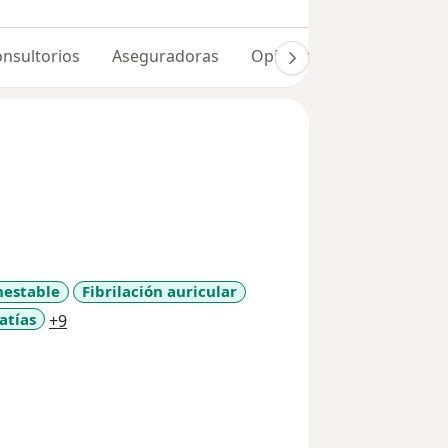
nsultorios
Aseguradoras
Opiniones (702)
Dudas
nestable
Fibrilación auricular
a11y_sr_more_diseases
atías
+9