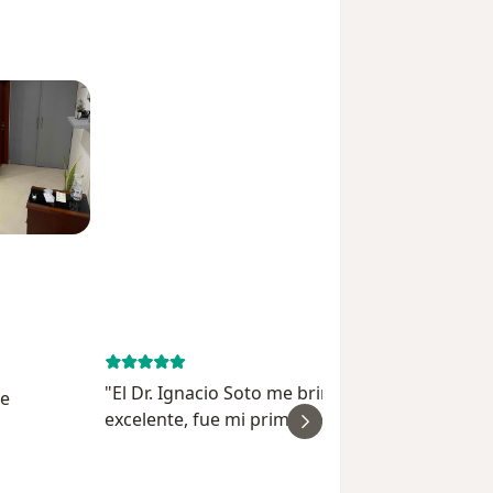
February 11, 
"El Dr. Ignacio Soto me brindó una atención
de
excelente, fue mi primer consulta con él , es m
ver
profesional, atento y se aseguró de explicarm
claramente mis dudas. Me sentí muy cómoda
Blanca R. Barri